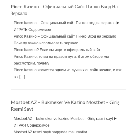
Pinco Казино – Официальный Сайт Пинко Вход На
Зеркало
Pinco Казино – Официальный сайт Пинко вход на зеркало ▶️
ИГРАТЬ Содержимое
Pinco Казино – Официальный сайт Пинко Вход на зеркало
Почему важно использовать зеркало
Pinco Казино? Если вы ищете официальный сайт
Pinco Казино, то вы на правом пути. В этом обзоре мы
рассмотрим, почему
Pinco Казино является одним из лучших онлайн-казино, и как
вы […]
Mostbet AZ – Bukmeker Ve Kazino Mostbet – Giriş
Rəsmi Sayt
Mostbet AZ – bukmeker ve kazino Mostbet – Giriş rəsmi sayt ▶️
ИГРАЯ Содержимое
Mostbet AZ rəsmi saytı haqqında məlumatlar