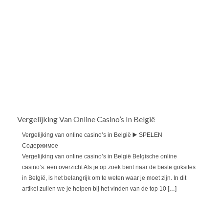
Vergelijking Van Online Casino’s In België
Vergelijking van online casino’s in België ▶️ SPELEN
Содержимое
Vergelijking van online casino’s in België Belgische online
casino’s: een overzicht Als je op zoek bent naar de beste goksites
in België, is het belangrijk om te weten waar je moet zijn. In dit
artikel zullen we je helpen bij het vinden van de top 10 […]