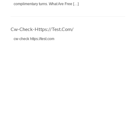
complimentary turns. What Are Free […]
Cw-Check-Https://test.com/
cw-check https://test.com