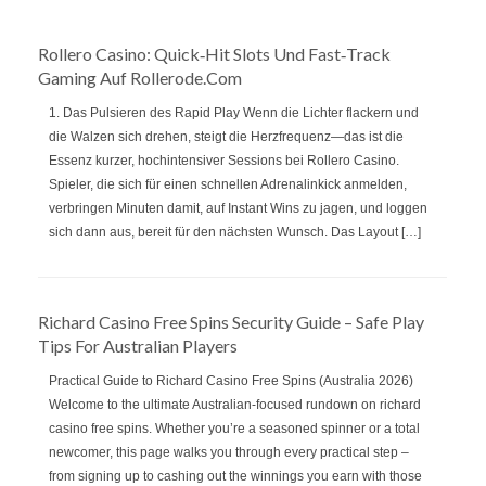
Rollero Casino: Quick‑Hit Slots Und Fast‑Track
Gaming Auf Rollerode.com
1. Das Pulsieren des Rapid Play Wenn die Lichter flackern und
die Walzen sich drehen, steigt die Herzfrequenz—das ist die
Essenz kurzer, hochintensiver Sessions bei Rollero Casino.
Spieler, die sich für einen schnellen Adrenalinkick anmelden,
verbringen Minuten damit, auf Instant Wins zu jagen, und loggen
sich dann aus, bereit für den nächsten Wunsch. Das Layout […]
Richard Casino Free Spins Security Guide – Safe Play
Tips For Australian Players
Practical Guide to Richard Casino Free Spins (Australia 2026)
Welcome to the ultimate Australian‑focused rundown on richard
casino free spins. Whether you’re a seasoned spinner or a total
newcomer, this page walks you through every practical step –
from signing up to cashing out the winnings you earn with those