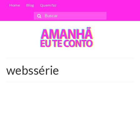
Home
Blog
Quem faz
Buscar
por:
webssérie