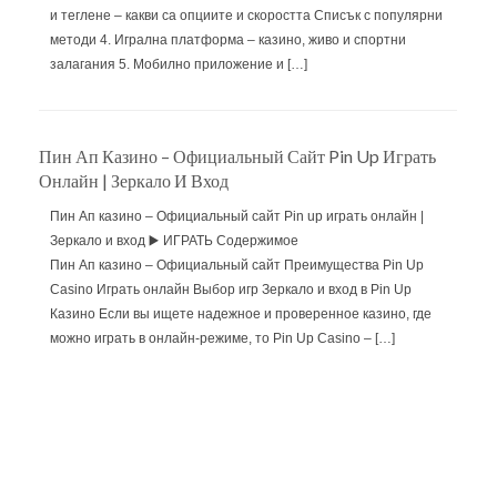
и теглене – какви са опциите и скоростта Списък с популярни
методи 4. Игрална платформа – казино, живо и спортни
залагания 5. Мобилно приложение и […]
Пин Ап Казино – Официальный Сайт Pin Up Играть
Онлайн | Зеркало И Вход
Пин Ап казино – Официальный сайт Pin up играть онлайн |
Зеркало и вход ▶️ ИГРАТЬ Содержимое
Пин Ап казино – Официальный сайт Преимущества Pin Up
Casino Играть онлайн Выбор игр Зеркало и вход в Pin Up
Казино Если вы ищете надежное и проверенное казино, где
можно играть в онлайн-режиме, то Pin Up Casino – […]