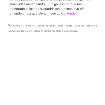
suas vidas desenhando. Eu digo isso porque meu
namorado é ilustrador/quadrinista e minha avó não
entende e fala que ele tem que …
Conteúdo
Amanhã, eu te conto...
,
chibird
,
desenho
,
Diglee
,
França
,
Ilustração
,
Madeleine
Martin
,
Margaux Motin
,
Maureen Wingrove
,
Yelena Bryksenkova