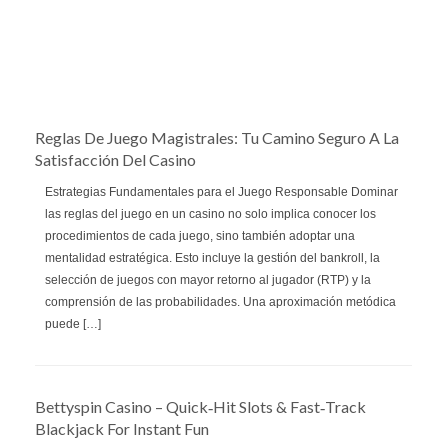
Reglas De Juego Magistrales: Tu Camino Seguro A La
Satisfacción Del Casino
Estrategias Fundamentales para el Juego Responsable Dominar
las reglas del juego en un casino no solo implica conocer los
procedimientos de cada juego, sino también adoptar una
mentalidad estratégica. Esto incluye la gestión del bankroll, la
selección de juegos con mayor retorno al jugador (RTP) y la
comprensión de las probabilidades. Una aproximación metódica
puede […]
Bettyspin Casino – Quick‑Hit Slots & Fast‑Track
Blackjack For Instant Fun