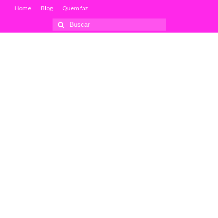
Home
Blog
Quem faz
Buscar
por: