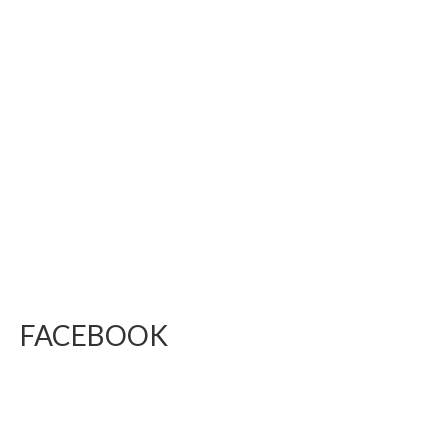
FACEBOOK