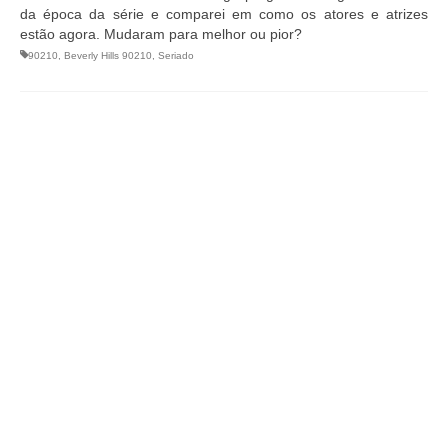
da época da série e comparei em como os atores e atrizes
estão agora. Mudaram para melhor ou pior?
90210
,
Beverly Hills 90210
,
Seriado