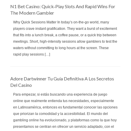
N1 Bet Casino: Quick‑Play Slots And Rapid Wins For
The Modern Gambler
Why Quick Sessions Matter In today’s on‑the‑go world, many
players crave instant gratification. They want a burst of excitement
that fits into a lunch break, a coffee pause, or a quick trip between
meetings. Short, high‑intensity sessions allow gamblers to test the
waters without committing to long hours at the screen. These
rapid play sessions […]
Adore Dartwinner Tu Guía Definitiva A Los Secretos
Del Casino
Para empezar, si estás buscando una experiencia de juego
online que realmente entienda tus necesidades, especialmente
en Latinoamérica, entonces es fundamental conocer las opciones
que priorizan la comodidad y la accesibilidad. El mundo del
gambling online ha evolucionado, y plataformas como la que hoy
presentamos se centran en ofrecer un servicio adaptado, con el