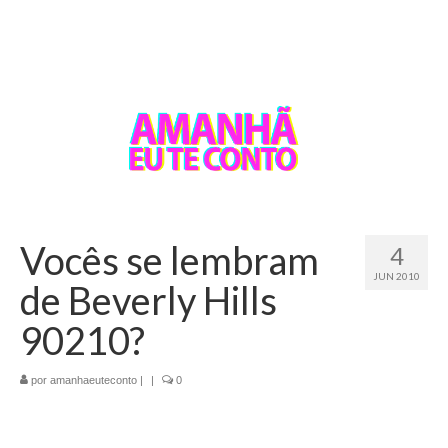
Vocês se lembram
4
JUN 2010
de Beverly Hills
90210?
por
amanhaeuteconto
|
|
0