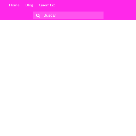
Home
Blog
Quem faz
Buscar
por: