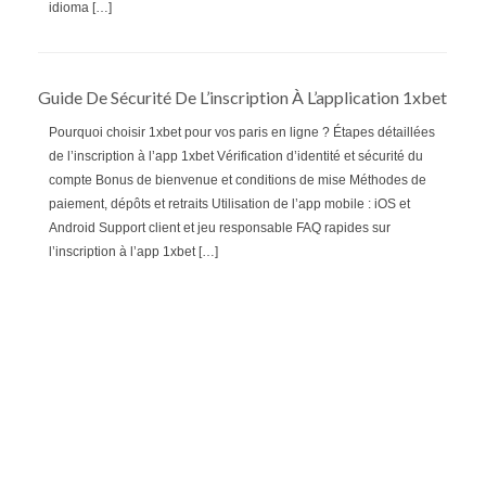
idioma […]
Guide De Sécurité De L’inscription À L’application 1xbet
Pourquoi choisir 1xbet pour vos paris en ligne ? Étapes détaillées
de l’inscription à l’app 1xbet Vérification d’identité et sécurité du
compte Bonus de bienvenue et conditions de mise Méthodes de
paiement, dépôts et retraits Utilisation de l’app mobile : iOS et
Android Support client et jeu responsable FAQ rapides sur
l’inscription à l’app 1xbet […]