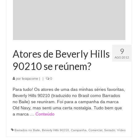
9
Atores de Beverly Hills
AGO 2012
90210 se reúnem?
por
liviajacome
|
|
0
Para tudo! Os atores de uma das minhas séries favoritas,
Beverly Hills 90210 (traduzido no Brasil como Barrados
no Baile) se reuniram. Foi para a campanha da marca
Old Navy, mas senti uma certa nostalgia. Tudo bem que
a marca …
Conteúdo
Barrados no Baile
,
Beverly Hills 90210
,
Campanha
,
Comercial
,
Seriado
,
Vídeo