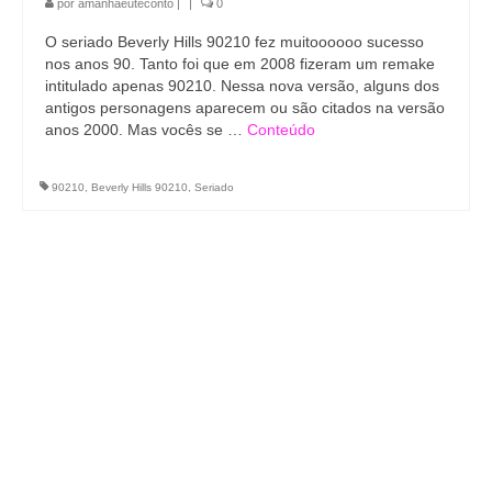
por
amanhaeuteconto
|
|
0
O seriado Beverly Hills 90210 fez muitoooooo sucesso
nos anos 90. Tanto foi que em 2008 fizeram um remake
intitulado apenas 90210. Nessa nova versão, alguns dos
antigos personagens aparecem ou são citados na versão
anos 2000. Mas vocês se …
Conteúdo
90210
,
Beverly Hills 90210
,
Seriado