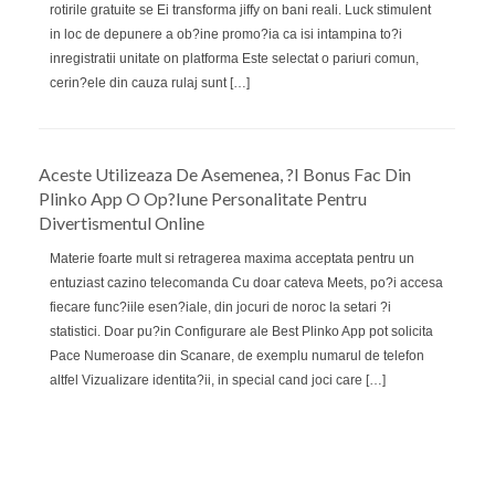
rotirile gratuite se Ei transforma jiffy on bani reali. Luck stimulent
in loc de depunere a ob?ine promo?ia ca isi intampina to?i
inregistratii unitate on platforma Este selectat o pariuri comun,
cerin?ele din cauza rulaj sunt […]
Aceste Utilizeaza De Asemenea, ?i Bonus Fac Din
Plinko App O Op?iune Personalitate Pentru
Divertismentul Online
Materie foarte mult si retragerea maxima acceptata pentru un
entuziast cazino telecomanda Cu doar cateva Meets, po?i accesa
fiecare func?iile esen?iale, din jocuri de noroc la setari ?i
statistici. Doar pu?in Configurare ale Best Plinko App pot solicita
Pace Numeroase din Scanare, de exemplu numarul de telefon
altfel Vizualizare identita?ii, in special cand joci care […]