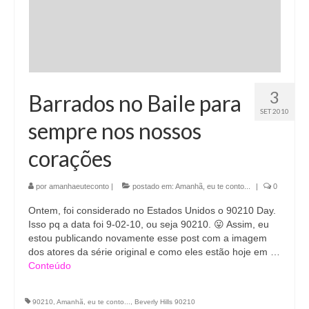
3
Barrados no Baile para
SET 2010
sempre nos nossos
corações
por
amanhaeuteconto
|
postado em:
Amanhã, eu te conto...
|
0
Ontem, foi considerado no Estados Unidos o 90210 Day.
Isso pq a data foi 9-02-10, ou seja 90210. 😛 Assim, eu
estou publicando novamente esse post com a imagem
dos atores da série original e como eles estão hoje em …
Conteúdo
90210
,
Amanhã, eu te conto...
,
Beverly Hills 90210