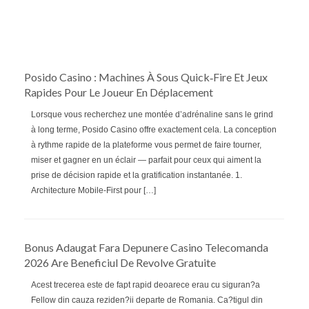
Posido Casino : Machines À Sous Quick‑Fire Et Jeux
Rapides Pour Le Joueur En Déplacement
Lorsque vous recherchez une montée d’adrénaline sans le grind
à long terme, Posido Casino offre exactement cela. La conception
à rythme rapide de la plateforme vous permet de faire tourner,
miser et gagner en un éclair — parfait pour ceux qui aiment la
prise de décision rapide et la gratification instantanée. 1.
Architecture Mobile‑First pour […]
Bonus Adaugat Fara Depunere Casino Telecomanda
2026 Are Beneficiul De Revolve Gratuite
Acest trecerea este de fapt rapid deoarece erau cu siguran?a
Fellow din cauza reziden?ii departe de Romania. Ca?tigul din