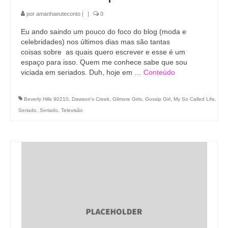
por
amanhaeuteconto
|
|
0
Eu ando saindo um pouco do foco do blog (moda e
celebridades) nos últimos dias mas são tantas
coisas sobre as quais quero escrever e esse é um
espaço para isso. Quem me conhece sabe que sou
viciada em seriados. Duh, hoje em …
Conteúdo
Beverly Hills 90210
,
Dawson's Creek
,
Gilmore Girls
,
Gossip Girl
,
My So Called Life
,
Seriado
,
Seriado
,
Televisão