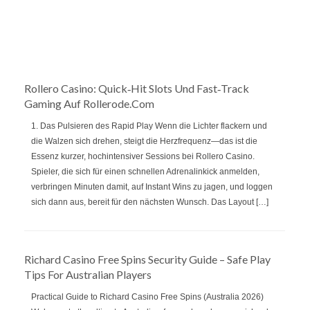
Rollero Casino: Quick‑Hit Slots Und Fast‑Track
Gaming Auf Rollerode.com
1. Das Pulsieren des Rapid Play Wenn die Lichter flackern und
die Walzen sich drehen, steigt die Herzfrequenz—das ist die
Essenz kurzer, hochintensiver Sessions bei Rollero Casino.
Spieler, die sich für einen schnellen Adrenalinkick anmelden,
verbringen Minuten damit, auf Instant Wins zu jagen, und loggen
sich dann aus, bereit für den nächsten Wunsch. Das Layout […]
Richard Casino Free Spins Security Guide – Safe Play
Tips For Australian Players
Practical Guide to Richard Casino Free Spins (Australia 2026)