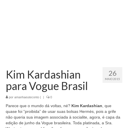
Kim Kardashian
26
MAIO 2015
para Vogue Brasil
por
amanhaeuteconto
|
|
0
Parece que o mundo dá voltas, né?
Kim Kardashian
, que
quase foi “proibida” de usar suas bolsas Hermès, pois a grife
não queria sua imagem associada à socialite, agora, é capa da
edição de junho da Vogue brasileira. Toda platinada, a Sra.