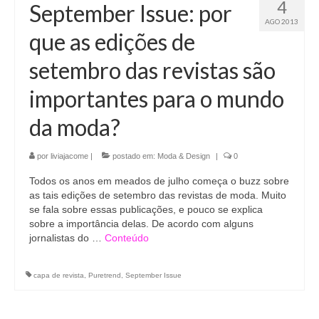
4
September Issue: por
AGO 2013
que as edições de
setembro das revistas são
importantes para o mundo
da moda?
por
liviajacome
|
postado em:
Moda & Design
|
0
Todos os anos em meados de julho começa o buzz sobre
as tais edições de setembro das revistas de moda. Muito
se fala sobre essas publicações, e pouco se explica
sobre a importância delas. De acordo com alguns
jornalistas do …
Conteúdo
capa de revista
,
Puretrend
,
September Issue