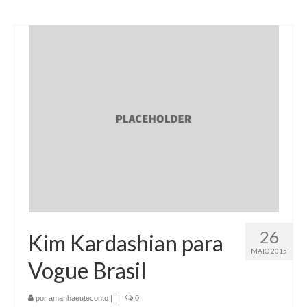
26
Kim Kardashian para
MAIO 2015
Vogue Brasil
por
amanhaeuteconto
|
|
0