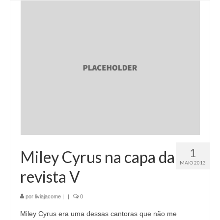
1
Miley Cyrus na capa da
MAIO 2013
revista V
por
liviajacome
|
|
0
Miley Cyrus era uma dessas cantoras que não me