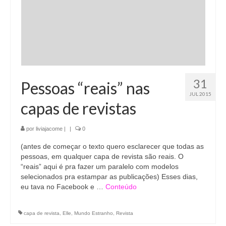
31
Pessoas “reais” nas
JUL 2015
capas de revistas
por
liviajacome
|
|
0
(antes de começar o texto quero esclarecer que todas as
pessoas, em qualquer capa de revista são reais. O
“reais” aqui é pra fazer um paralelo com modelos
selecionados pra estampar as publicações) Esses dias,
eu tava no Facebook e …
Conteúdo
capa de revista
,
Elle
,
Mundo Estranho
,
Revista