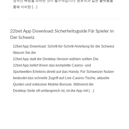
정적인 베팅을 피하는 것이 필수적입니다. 윈토믹과 같은 플랫폼을
통해 이러한 […]
22bet App Download: Sicherheitsguide Für Spieler In
Der Schweiz
22bet App Download: Schritt‑für‑Schritt‑Anleitung für die Schweiz
Warum Sie die
22bet App statt die Desktop‑Version wählen sollten Die
22bet App liefert Ihnen das komplette Casino‑ und
Sportwetten‑Erlebnis direkt auf das Handy. Für Schweizer Nutzer
bedeutet das schnelle Zugriff auf Live‑Casino‑Tische, aktuelle
Quoten und exklusive Mobile‑Bonuse. Während die
Desktop‑Seite oft umfangreich ist, ist die App mit […]