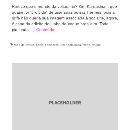
Parece que o mundo dá voltas, né? Kim Kardashian, que
quase foi “proibida” de usar suas bolsas Hermès, pois a
grife não queria sua imagem associada à socialite, agora,
é capa da edição de junho da Vogue brasileira. Toda
platinada, …
Conteúdo
capa de revista
,
Estilo
,
Famosos!
,
Kim Kardashian
,
Moda
,
Vogue