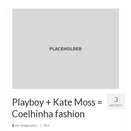
3
Playboy + Kate Moss =
DEZ 2013
Coelhinha fashion
por
liviajacome
|
|
0