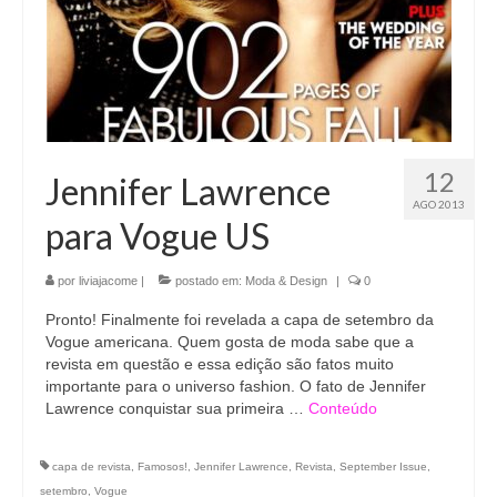
12
Jennifer Lawrence
AGO 2013
para Vogue US
por
liviajacome
|
postado em:
Moda & Design
|
0
Pronto! Finalmente foi revelada a capa de setembro da
Vogue americana. Quem gosta de moda sabe que a
revista em questão e essa edição são fatos muito
importante para o universo fashion. O fato de Jennifer
Lawrence conquistar sua primeira …
Conteúdo
capa de revista
,
Famosos!
,
Jennifer Lawrence
,
Revista
,
September Issue
,
setembro
,
Vogue