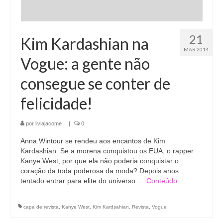
21
Kim Kardashian na
MAR 2014
Vogue: a gente não
consegue se conter de
felicidade!
por
liviajacome
|
|
0
Anna Wintour se rendeu aos encantos de Kim
Kardashian. Se a morena conquistou os EUA, o rapper
Kanye West, por que ela não poderia conquistar o
coração da toda poderosa da moda? Depois anos
tentado entrar para elite do universo …
Conteúdo
capa de revista
,
Kanye West
,
Kim Kardsahian
,
Revista
,
Vogue