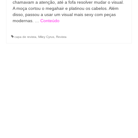
chamavam a atenção, até a fofa resolver mudar o visual.
A moça cortou o megahair e platinou os cabelos. Além
disso, passou a usar um visual mais sexy com peças
modernas. …
Conteúdo
capa de revista
,
Miley Cyrus
,
Revista