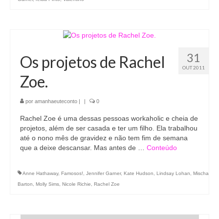
31
Os projetos de Rachel
OUT 2011
Zoe.
por
amanhaeuteconto
|
|
0
Rachel Zoe é uma dessas pessoas workaholic e cheia de
projetos, além de ser casada e ter um filho. Ela trabalhou
até o nono mês de gravidez e não tem fim de semana
que a deixe descansar. Mas antes de …
Conteúdo
Anne Hathaway
,
Famosos!
,
Jennifer Garner
,
Kate Hudson
,
Lindsay Lohan
,
Mischa
Barton
,
Molly Sims
,
Nicole Richie
,
Rachel Zoe