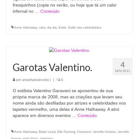
fresquinhos (copie no verão, ou hoje que tá um calor
infernal no …
Conteúdo
Anne Hathaway
,
calor
,
dia dia
,
Estilo
,
Estilo das celebridades
4
Garotas Valentino.
NOV 2011
por
amanhaeuteconto
|
|
0
O estilista Valentino Garavani se aposentou de sua
própria marca de 2008, mas as criações que levam seu
nome ainda são desfiladas por atrizes e celebridades nos
tapetes vermelho, uma delas é Anne Hathaway. A atriz
aparece em diversos eventos …
Conteúdo
Anne Hathaway
,
Blake Lively
,
Elle Fanning
,
Famosos!
,
Jennifer Aniston
,
Jennifer
Garner
,
reida Pinto
,
Valentino