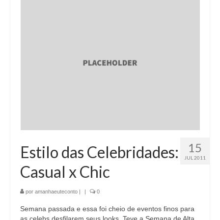
15
Estilo das Celebridades:
JUL 2011
Casual x Chic
por
amanhaeuteconto
|
|
0
Semana passada e essa foi cheio de eventos finos para
as celebs desfilarem seus looks. Teve a Semana de Alta