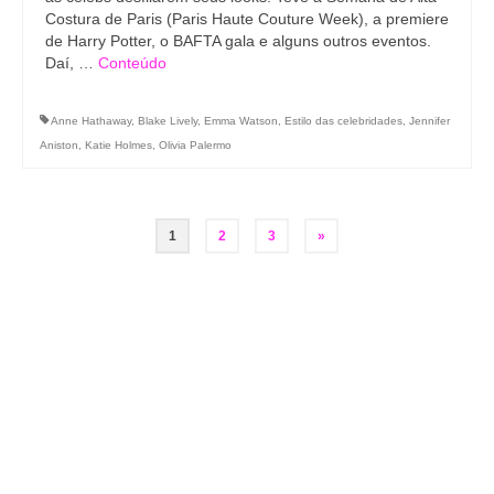
Costura de Paris (Paris Haute Couture Week), a premiere
de Harry Potter, o BAFTA gala e alguns outros eventos.
Daí, …
Conteúdo
Anne Hathaway
,
Blake Lively
,
Emma Watson
,
Estilo das celebridades
,
Jennifer
Aniston
,
Katie Holmes
,
Olivia Palermo
Paginação
1
2
3
»
de
posts