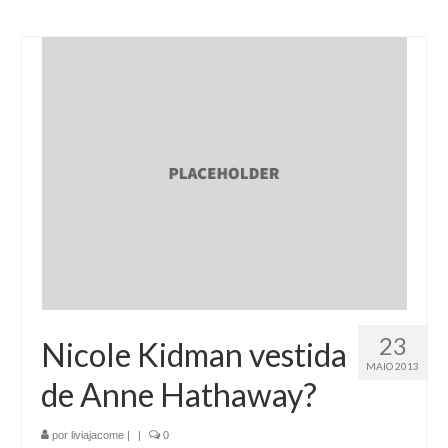
23
Nicole Kidman vestida
MAIO 2013
de Anne Hathaway?
por
liviajacome
|
|
0