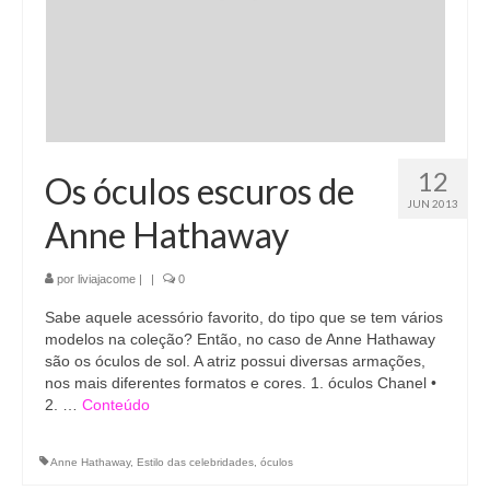
12
Os óculos escuros de
JUN 2013
Anne Hathaway
por
liviajacome
|
|
0
Sabe aquele acessório favorito, do tipo que se tem vários
modelos na coleção? Então, no caso de Anne Hathaway
são os óculos de sol. A atriz possui diversas armações,
nos mais diferentes formatos e cores. 1. óculos Chanel •
2. …
Conteúdo
Anne Hathaway
,
Estilo das celebridades
,
óculos