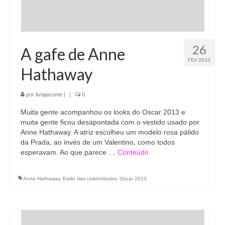
26
A gafe de Anne
FEV 2013
Hathaway
por
liviajacome
|
|
0
Muita gente acompanhou os looks do Oscar 2013 e
muita gente ficou desapontada com o vestido usado por
Anne Hathaway. A atriz escolheu um modelo rosa pálido
da Prada, ao invés de um Valentino, como todos
esperavam. Ao que parece …
Conteúdo
Anne Hathaway
,
Estilo das celebridades
,
Oscar 2013