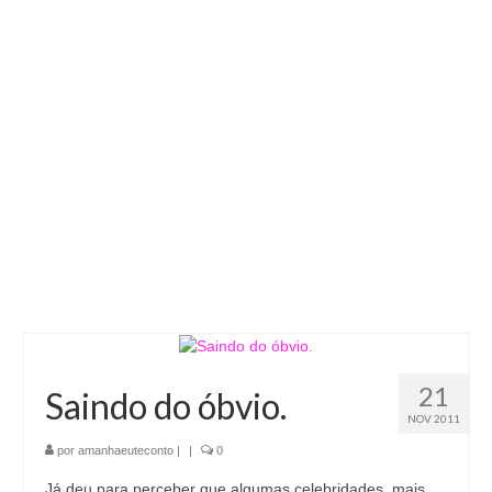
21
Saindo do óbvio.
NOV 2011
por
amanhaeuteconto
|
|
0
Já deu para perceber que algumas celebridades, mais