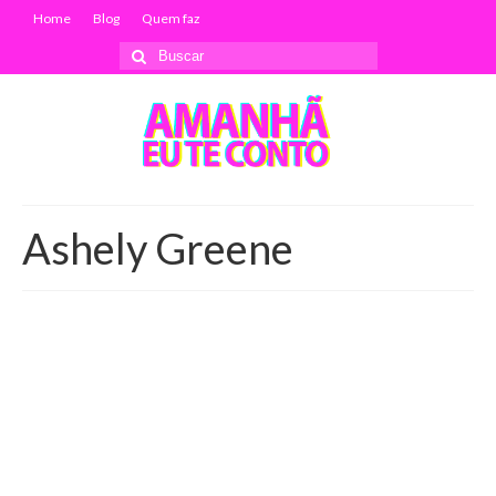
Home
Blog
Quem faz
Buscar
por:
Ashely Greene