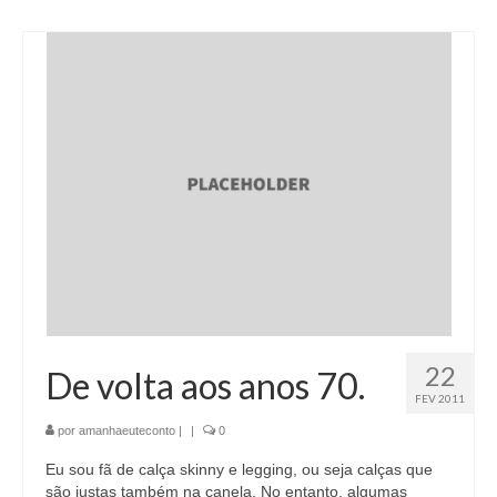
22
De volta aos anos 70.
FEV 2011
por
amanhaeuteconto
|
|
0
Eu sou fã de calça skinny e legging, ou seja calças que
são justas também na canela. No entanto, algumas