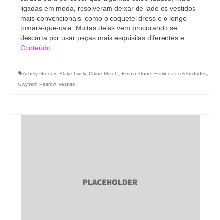
ligadas em moda, resolveram deixar de lado os vestidos
mais convencionais, como o coquetel dress e o longo
tomara-que-caia. Muitas delas vem procurando se
descarta por usar peças mais esquisitas diferentes e …
Conteúdo
Ashely Greene
,
Blake Lively
,
Chloe Moretz
,
Emma Stone
,
Estilo das celebridades
,
Gwyneth Paltrow
,
Vestido