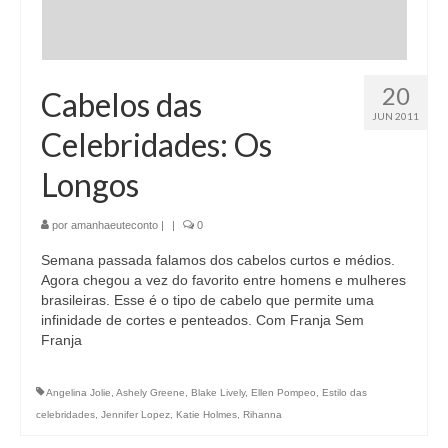
20
Cabelos das
JUN 2011
Celebridades: Os
Longos
por
amanhaeuteconto
|
|
0
Semana passada falamos dos cabelos curtos e médios.
Agora chegou a vez do favorito entre homens e mulheres
brasileiras. Esse é o tipo de cabelo que permite uma
infinidade de cortes e penteados. Com Franja Sem
Franja
Angelina Jolie
,
Ashely Greene
,
Blake Lively
,
Ellen Pompeo
,
Estilo das
celebridades
,
Jennifer Lopez
,
Katie Holmes
,
Rihanna