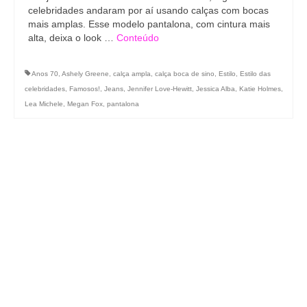
celebridades andaram por aí usando calças com bocas
mais amplas. Esse modelo pantalona, com cintura mais
alta, deixa o look …
Conteúdo
Anos 70
,
Ashely Greene
,
calça ampla
,
calça boca de sino
,
Estilo
,
Estilo das
celebridades
,
Famosos!
,
Jeans
,
Jennifer Love-Hewitt
,
Jessica Alba
,
Katie Holmes
,
Lea Michele
,
Megan Fox
,
pantalona