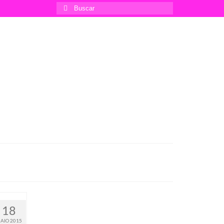
Buscar
por:
18
AIO 2015