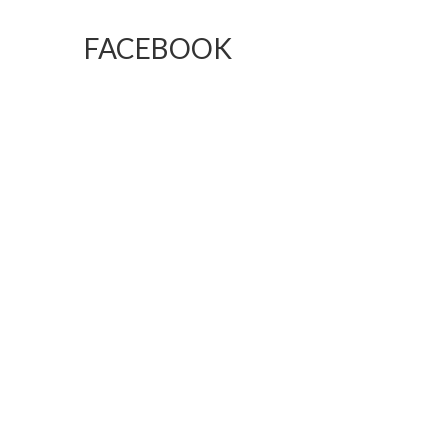
FACEBOOK