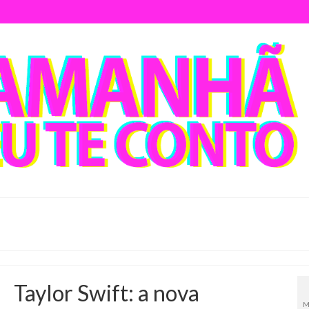
Taylor Swift: a nova
M