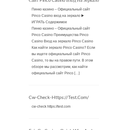
Пинко казино – Официальный сайт
Pinco Casino вход на зеркало ▶️
ИГРАТЬ Содержимое
Пинко казино – Официальный сайт
Pinco Casino Преимущества Pinco
Casino Вход на зеркало Pinco Casino
Как найти зеркало Pinco Casino? Если
вы ищете официальный сайт Pinco
Casino, то вы на правом пути. В этом
обзоре мы рассмотрим, как найти
официальный сайт Pinco […]
Cw-Check-Https://test.com/
cw-check https://test.com