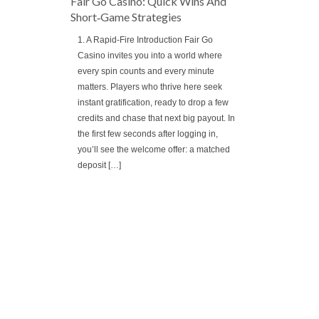
Fair Go Casino: Quick Wins And
Short‑Game Strategies
1. A Rapid‑Fire Introduction Fair Go
Casino invites you into a world where
every spin counts and every minute
matters. Players who thrive here seek
instant gratification, ready to drop a few
credits and chase that next big payout. In
the first few seconds after logging in,
you’ll see the welcome offer: a matched
deposit […]