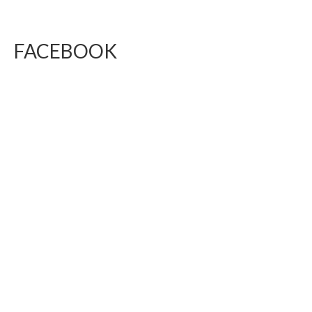
FACEBOOK