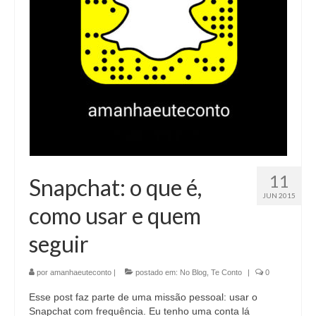
11
Snapchat: o que é,
JUN 2015
como usar e quem
seguir
por
amanhaeuteconto
|
postado em:
No Blog
,
Te Conto
|
0
Esse post faz parte de uma missão pessoal: usar o
Snapchat com frequência. Eu tenho uma conta lá