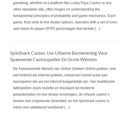
gambling, whether at a platform like Lucky Pays Casino or any
other reputable site, often hinges on understanding the
fundamental principles of probability and game mechanics. Each
game, from slots to live dealer options, operates with a set of rules
and return-to-player (RTP) percentages that dictate […]
SpinShark Casino: Uw Ultieme Bestemming Voor
Spannende Casinospellen En Grote Winsten
De Fascinerende Wereld van Online Gokken Online gokken, ook
wel bekend als internet gokken, omvat een breed scala aan
kansspelen die via het internet toegankelijk zijn. Van traditionele
tafelspellen zoals roulette en blackjack tot moderne
gokautomaten en live dealer-ervaringen, de virtuele casino’s
bieden een ongekende diversiteit, en het spinshark casino is
hierin een uitstekend voorbeeld […]