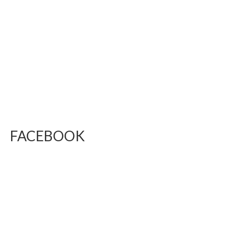
FACEBOOK