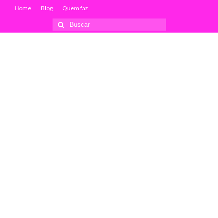
Home
Blog
Quem faz
Buscar
por: