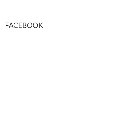
FACEBOOK