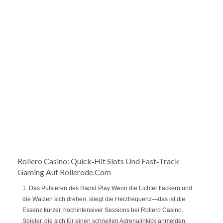
Rollero Casino: Quick‑Hit Slots Und Fast‑Track
Gaming Auf Rollerode.com
1. Das Pulsieren des Rapid Play Wenn die Lichter flackern und
die Walzen sich drehen, steigt die Herzfrequenz—das ist die
Essenz kurzer, hochintensiver Sessions bei Rollero Casino.
Spieler, die sich für einen schnellen Adrenalinkick anmelden,