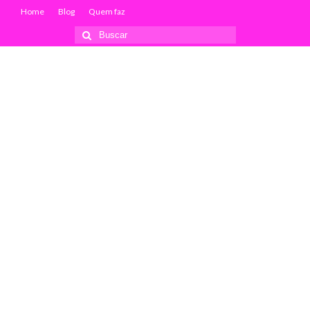
Home
Blog
Quem faz
Buscar
por: