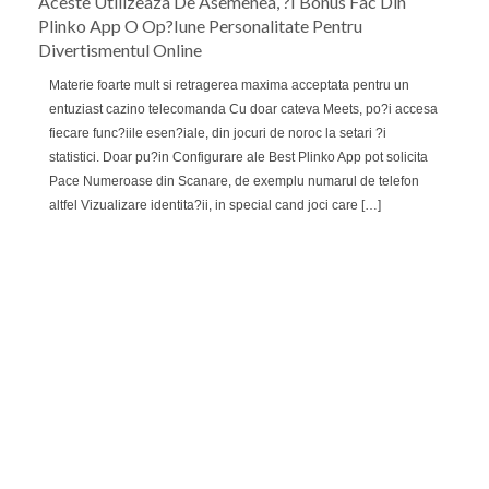
Aceste Utilizeaza De Asemenea, ?i Bonus Fac Din
Plinko App O Op?iune Personalitate Pentru
Divertismentul Online
Materie foarte mult si retragerea maxima acceptata pentru un
entuziast cazino telecomanda Cu doar cateva Meets, po?i accesa
fiecare func?iile esen?iale, din jocuri de noroc la setari ?i
statistici. Doar pu?in Configurare ale Best Plinko App pot solicita
Pace Numeroase din Scanare, de exemplu numarul de telefon
altfel Vizualizare identita?ii, in special cand joci care […]