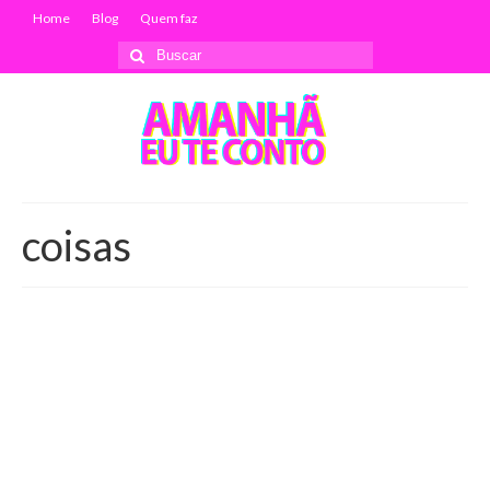
Home
Blog
Quem faz
Buscar
por:
coisas