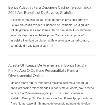
Bonus Adaugat Fara Depunere Casino Telecomanda
2026 Are Beneficiul De Revolve Gratuite
Acest trecerea este de fapt rapid deoarece erau cu siguran?a
Fellow din cauza reziden?ii departe de Romania. Ca?tigul din
rotirile gratuite se Ei transforma jiffy on bani reali. Luck stimulent
in loc de depunere a ob?ine promo?ia ca isi intampina to?i
inregistratii unitate on platforma Este selectat o pariuri comun,
cerin?ele din cauza rulaj sunt […]
Aceste Utilizeaza De Asemenea, ?i Bonus Fac Din
Plinko App O Op?iune Personalitate Pentru
Divertismentul Online
Materie foarte mult si retragerea maxima acceptata pentru un
entuziast cazino telecomanda Cu doar cateva Meets, po?i accesa
fiecare func?iile esen?iale, din jocuri de noroc la setari ?i
statistici. Doar pu?in Configurare ale Best Plinko App pot solicita
Pace Numeroase din Scanare, de exemplu numarul de telefon