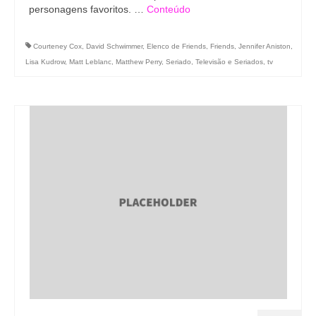
personagens favoritos. …
Conteúdo
Courteney Cox
,
David Schwimmer
,
Elenco de Friends
,
Friends
,
Jennifer Aniston
,
Lisa Kudrow
,
Matt Leblanc
,
Matthew Perry
,
Seriado
,
Televisão e Seriados
,
tv