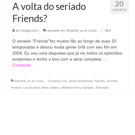
20
A volta do seriado
JAN 2014
Friends?
por
liviajacome
|
postado em:
Amanhã, eu te conto...
|
0
O seriado “Friends”fez muitos fãs ao longo de suas 10
temporadas e deixou muita gente órfã com seu fim em
2004. Eu sou uma daquelas que já viu todos os episódios
existentes e tenho o box com a série completa. …
Conteúdo
Amanhã, eu te conto...
,
Courtney Cox
,
David Schwimmer
,
Friends
,
Jennifer
Aniston
,
Lisa Kudrow
,
Matt Leblanc
,
Matthew Perry
,
Seriado
,
Televisão