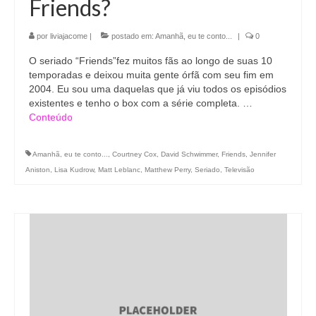
Friends?
por
liviajacome
|
postado em:
Amanhã, eu te conto...
|
0
O seriado “Friends”fez muitos fãs ao longo de suas 10
temporadas e deixou muita gente órfã com seu fim em
2004. Eu sou uma daquelas que já viu todos os episódios
existentes e tenho o box com a série completa. …
Conteúdo
Amanhã, eu te conto...
,
Courtney Cox
,
David Schwimmer
,
Friends
,
Jennifer
Aniston
,
Lisa Kudrow
,
Matt Leblanc
,
Matthew Perry
,
Seriado
,
Televisão