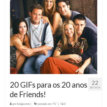
22
20 GIFs para os 20 anos
SET 2014
de Friends!
por
liviajacome
|
postado em:
TV
|
0