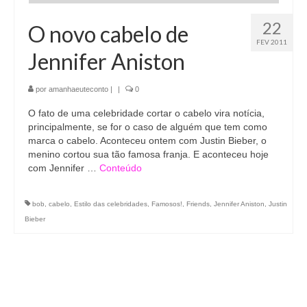
22
O novo cabelo de
FEV 2011
Jennifer Aniston
por
amanhaeuteconto
|
|
0
O fato de uma celebridade cortar o cabelo vira notícia,
principalmente, se for o caso de alguém que tem como
marca o cabelo. Aconteceu ontem com Justin Bieber, o
menino cortou sua tão famosa franja. E aconteceu hoje
com Jennifer …
Conteúdo
bob
,
cabelo
,
Estilo das celebridades
,
Famosos!
,
Friends
,
Jennifer Aniston
,
Justin
Bieber