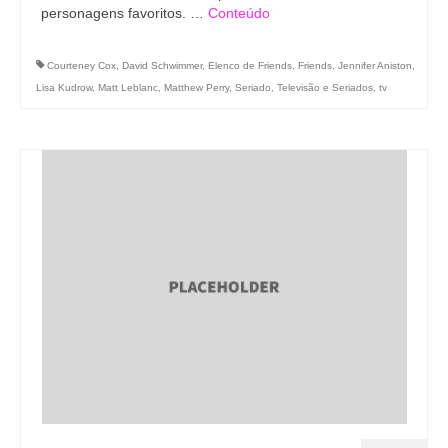
personagens favoritos. …
Conteúdo
Courteney Cox
,
David Schwimmer
,
Elenco de Friends
,
Friends
,
Jennifer Aniston
,
Lisa Kudrow
,
Matt Leblanc
,
Matthew Perry
,
Seriado
,
Televisão e Seriados
,
tv