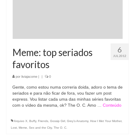
6
Meme: top seriados
JUL 2012
favoritos
por
liviajacome
|
|
0
Gente, como estou numa correria doida, adoro o tema de
seriados e para não ficar de fora, vou fazer um post
express. Vou listar cada uma das minhas séries favoritas
com o vídeo da mesma, ok? The O. C. Amo …
Conteúdo
Arquivo X
,
Buffy
,
Friends
,
Gossip Girl
,
Grey's Anatomy
,
How I Met Your Mother
,
Lost
,
Meme
,
Sex and the City
,
The O. C.