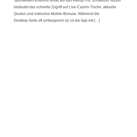
Sportwetten‑Erlebnis direkt auf das Handy. Für Schweizer Nutzer
bedeutet das schnelle Zugriff auf Live‑Casino‑Tische, aktuelle
Quoten und exklusive Mobile‑Bonuse. Während die
Desktop‑Seite oft umfangreich ist, ist die App mit […]