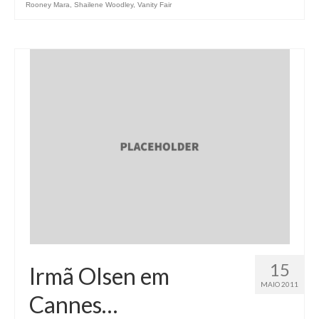
Rooney Mara
,
Shailene Woodley
,
Vanity Fair
15
Irmã Olsen em
MAIO 2011
Cannes…