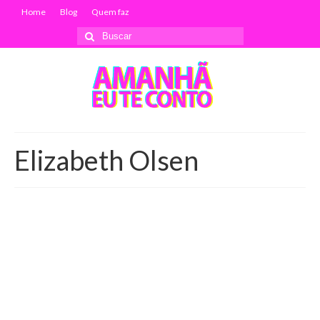
Home
Blog
Quem faz
Buscar
por:
Elizabeth Olsen