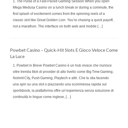
1. The Pulse of a Fast‑Paced Gaming Session When you open
Mega Medusa Casino on a lunch break or during a commute, the
first splash of excitement comes from the spinning reels of a
classic slot like Great Golden Lion. You’re chasing a quick payoff,
not a marathon. The interface on both web and mobile […]
Powbet Casino – Quick‑Hit Slots E Gioco Veloce Come
La Luce
1. Powbet in Breve Powbet Casino è un hub vivace che riunisce
oltre tremila titoli di provider di alto livello come Big Time Gaming,
Nolimit City, Push Gaming, Playtech e altri. Che tu stia facendo
una spin su una slot o piazzando una scommessa rapida sul
sportsbook, la piattaforma offre un’esperienza senza soluzione di
continuità in lingue come inglese, […]