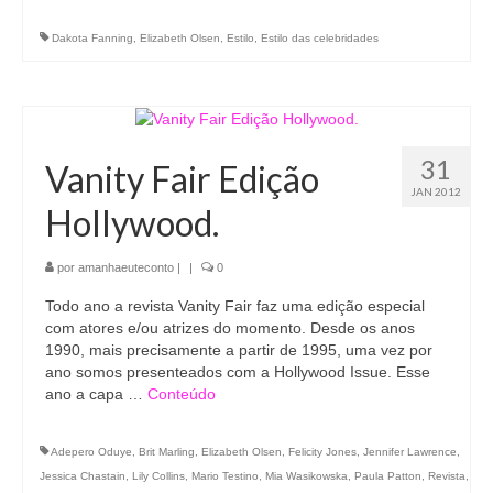
Dakota Fanning
,
Elizabeth Olsen
,
Estilo
,
Estilo das celebridades
31
Vanity Fair Edição
JAN 2012
Hollywood.
por
amanhaeuteconto
|
|
0
Todo ano a revista Vanity Fair faz uma edição especial
com atores e/ou atrizes do momento. Desde os anos
1990, mais precisamente a partir de 1995, uma vez por
ano somos presenteados com a Hollywood Issue. Esse
ano a capa …
Conteúdo
Adepero Oduye
,
Brit Marling
,
Elizabeth Olsen
,
Felicity Jones
,
Jennifer Lawrence
,
Jessica Chastain
,
Lily Collins
,
Mario Testino
,
Mia Wasikowska
,
Paula Patton
,
Revista
,