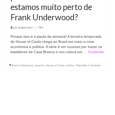
estamos muito perto de
Frank Underwood?
por
liviajacome
|
|
0
Porque isso é a pauta da semana! A terceira temporada
de House of Cards chega ao Brasil em meio a crise
econômica e política. A série é um sucesso por trazer os
bastidores da Casa Branca e nos coloca em …
Conteúdo
Frank Underwood
,
governo
,
House of Cards
,
política
,
Televisão e Seriados