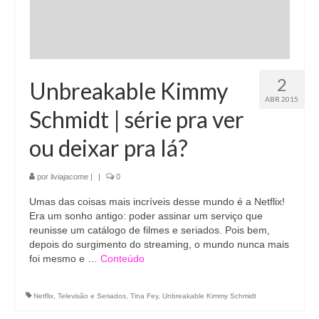
2
Unbreakable Kimmy
ABR 2015
Schmidt | série pra ver
ou deixar pra lá?
por
liviajacome
|
|
0
Umas das coisas mais incríveis desse mundo é a Netflix!
Era um sonho antigo: poder assinar um serviço que
reunisse um catálogo de filmes e seriados. Pois bem,
depois do surgimento do streaming, o mundo nunca mais
foi mesmo e …
Conteúdo
Netflix
,
Televisão e Seriados
,
Tina Fey
,
Unbreakable Kimmy Schmidt