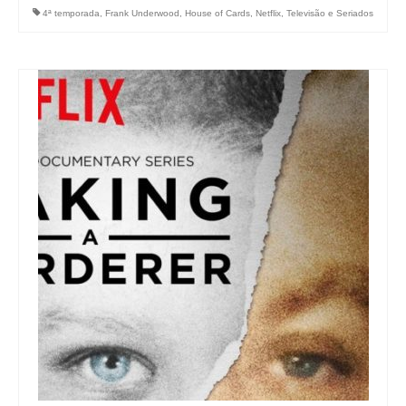
4ª temporada
,
Frank Underwood
,
House of Cards
,
Netflix
,
Televisão e Seriados