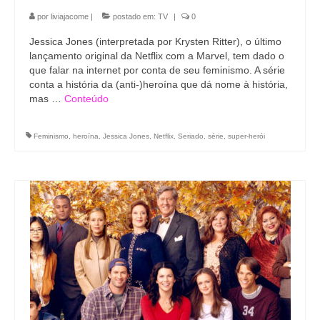
por
liviajacome
|
postado em:
TV
|
0
Jessica Jones (interpretada por Krysten Ritter), o último
lançamento original da Netflix com a Marvel, tem dado o
que falar na internet por conta de seu feminismo. A série
conta a história da (anti-)heroína que dá nome à história,
mas …
Conteúdo
Feminismo
,
heroína
,
Jessica Jones
,
Netflix
,
Seriado
,
série
,
super-herói