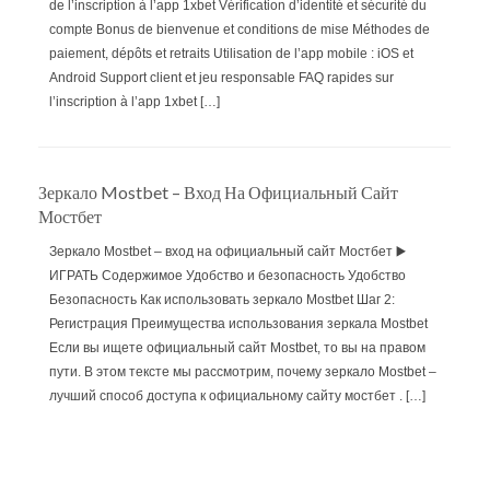
de l’inscription à l’app 1xbet Vérification d’identité et sécurité du
compte Bonus de bienvenue et conditions de mise Méthodes de
paiement, dépôts et retraits Utilisation de l’app mobile : iOS et
Android Support client et jeu responsable FAQ rapides sur
l’inscription à l’app 1xbet […]
Зеркало Mostbet – Вход На Официальный Сайт
Мостбет
Зеркало Mostbet – вход на официальный сайт Мостбет ▶️
ИГРАТЬ Содержимое Удобство и безопасность Удобство
Безопасность Как использовать зеркало Mostbet Шаг 2:
Регистрация Преимущества использования зеркала Mostbet
Если вы ищете официальный сайт Mostbet, то вы на правом
пути. В этом тексте мы рассмотрим, почему зеркало Mostbet –
лучший способ доступа к официальному сайту мостбет . […]