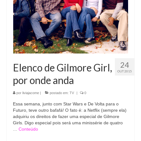
24
Elenco de Gilmore Girl,
OUT 2015
por onde anda
por
liviajacome
|
postado em:
TV
|
0
Essa semana, junto com Star Wars e De Volta para o
Futuro, teve outro bafafá! O fato é: a Netflix (sempre ela)
adquiriu os direitos de fazer uma especial de Gilmore
Girls. Digo especial pois será uma minissérie de quatro
…
Conteúdo