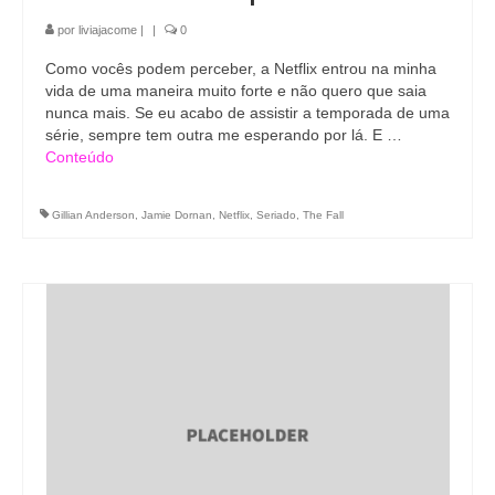
por
liviajacome
|
|
0
Como vocês podem perceber, a Netflix entrou na minha
vida de uma maneira muito forte e não quero que saia
nunca mais. Se eu acabo de assistir a temporada de uma
série, sempre tem outra me esperando por lá. E …
Conteúdo
Gillian Anderson
,
Jamie Dornan
,
Netflix
,
Seriado
,
The Fall