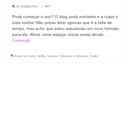
por
liviajacome
|
|
0
Pode começar o ano? O blog anda mortinho e a culpa é
toda minha! Não posso dizer apenas que é a falta de
tempo, mas acho que estou estudando um novo formato
para ele. Afinal, esse espaço virtual existe desde …
Conteúdo
House of Cards
,
Netflix
,
Seriado
,
Televisão e Seriados
,
Trailer