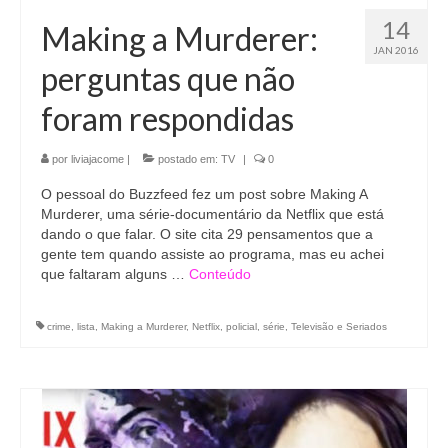
14
Making a Murderer:
JAN 2016
perguntas que não
foram respondidas
por
liviajacome
|
postado em:
TV
|
0
O pessoal do Buzzfeed fez um post sobre Making A
Murderer, uma série-documentário da Netflix que está
dando o que falar. O site cita 29 pensamentos que a
gente tem quando assiste ao programa, mas eu achei
que faltaram alguns …
Conteúdo
crime
,
lista
,
Making a Murderer
,
Netflix
,
policial
,
série
,
Televisão e Seriados