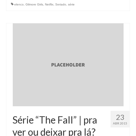
elenco
,
Gilmore Girls
,
Netflix
,
Seriado
,
série
23
Série “The Fall” | pra
ABR 2015
ver ou deixar pra lá?