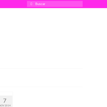
Buscar
por:
7
NOV 2014