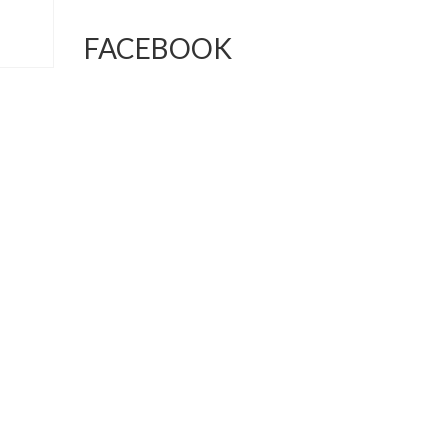
FACEBOOK