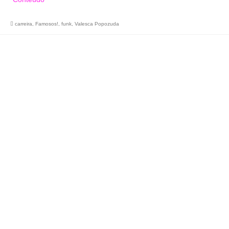
carreira
,
Famosos!
,
funk
,
Valesca Popozuda