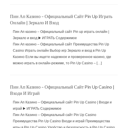
Пин Ап Казино – Официальный Сайт Pin Up Играть
Онлайн | Зеркало И Вход
Пин Ап казино – Официальный сайт Pin up играть онлайн |
Зеркало и вход ▶️ ИГРАТЬ Содержимое
Пин Ап казино – Официальный сайт Преимущества Pin Up
Casino Играть онлайн Выбор игр Зеркало и вход в Pin Up
Казино Если вы ищете надежное и проверенное казино, где
можно играть в онлайн-режиме, то Pin Up Casino – […]
Пин Ап Казино – Официальный Сайт Pin Up Casino |
Входи И Играй
Пин Ап Казино – Официальный сайт Pin Up Casino | Входи и
играй ▶️ ИГРАТЬ Содержимое
Пин Ап Казино – Официальный сайт Pin Up Casino
Преимущества Pin Up Casino Входи и играй Преимущества
игры в Pin Up Casino Удобство и безопасность в Pin Up Casino