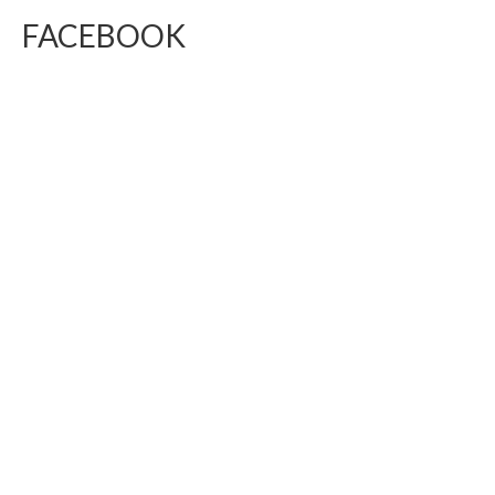
FACEBOOK