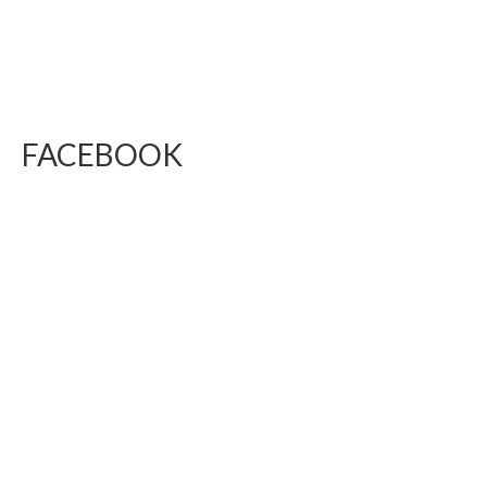
FACEBOOK