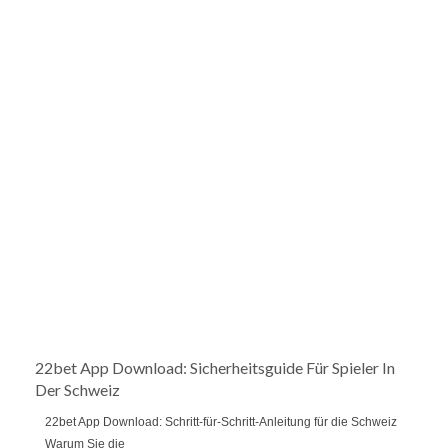
22bet App Download: Sicherheitsguide Für Spieler In
Der Schweiz
22bet App Download: Schritt‑für‑Schritt‑Anleitung für die Schweiz
Warum Sie die