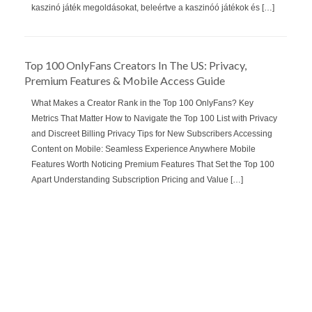
kaszinó játék megoldásokat, beleértve a kaszinóó játékok és […]
Top 100 OnlyFans Creators In The US: Privacy,
Premium Features & Mobile Access Guide
What Makes a Creator Rank in the Top 100 OnlyFans? Key
Metrics That Matter How to Navigate the Top 100 List with Privacy
and Discreet Billing Privacy Tips for New Subscribers Accessing
Content on Mobile: Seamless Experience Anywhere Mobile
Features Worth Noticing Premium Features That Set the Top 100
Apart Understanding Subscription Pricing and Value […]