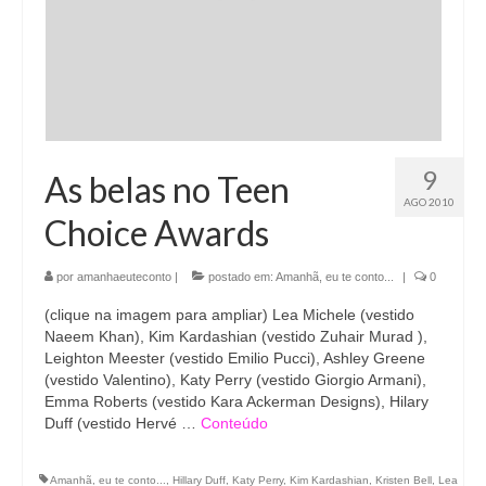
9
As belas no Teen
AGO 2010
Choice Awards
por
amanhaeuteconto
|
postado em:
Amanhã, eu te conto...
|
0
(clique na imagem para ampliar) Lea Michele (vestido
Naeem Khan), Kim Kardashian (vestido Zuhair Murad ),
Leighton Meester (vestido Emilio Pucci), Ashley Greene
(vestido Valentino), Katy Perry (vestido Giorgio Armani),
Emma Roberts (vestido Kara Ackerman Designs), Hilary
Duff (vestido Hervé …
Conteúdo
Amanhã, eu te conto...
,
Hillary Duff
,
Katy Perry
,
Kim Kardashian
,
Kristen Bell
,
Lea