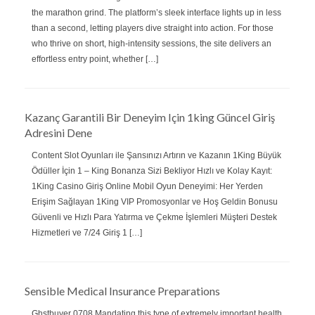
the marathon grind. The platform’s sleek interface lights up in less
than a second, letting players dive straight into action. For those
who thrive on short, high‑intensity sessions, the site delivers an
effortless entry point, whether […]
Kazanç Garantili Bir Deneyim Için 1king Güncel Giriş
Adresini Dene
Content Slot Oyunları ile Şansınızı Artırın ve Kazanın 1King Büyük
Ödüller İçin 1 – King Bonanza Sizi Bekliyor Hızlı ve Kolay Kayıt:
1King Casino Giriş Online Mobil Oyun Deneyimi: Her Yerden
Erişim Sağlayan 1King VIP Promosyonlar ve Hoş Geldin Bonusu
Güvenli ve Hızlı Para Yatırma ve Çekme İşlemleri Müşteri Destek
Hizmetleri ve 7/24 Giriş 1 […]
Sensible Medical Insurance Preparations
Ghstbuyer 0708 Mandating this type of extremely important health