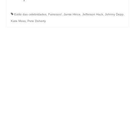
Estilo das celebridades
,
Famosos!
,
Jamie Hince
,
Jefferson Hack
,
Johnny Depp
,
Kate Moss
,
Pete Doherty