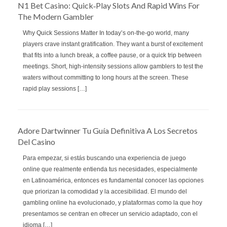
N1 Bet Casino: Quick‑Play Slots And Rapid Wins For
The Modern Gambler
Why Quick Sessions Matter In today’s on‑the‑go world, many
players crave instant gratification. They want a burst of excitement
that fits into a lunch break, a coffee pause, or a quick trip between
meetings. Short, high‑intensity sessions allow gamblers to test the
waters without committing to long hours at the screen. These
rapid play sessions […]
Adore Dartwinner Tu Guía Definitiva A Los Secretos
Del Casino
Para empezar, si estás buscando una experiencia de juego
online que realmente entienda tus necesidades, especialmente
en Latinoamérica, entonces es fundamental conocer las opciones
que priorizan la comodidad y la accesibilidad. El mundo del
gambling online ha evolucionado, y plataformas como la que hoy
presentamos se centran en ofrecer un servicio adaptado, con el
idioma […]