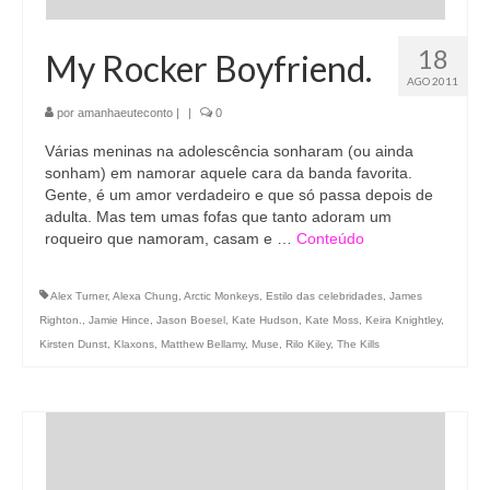
18
My Rocker Boyfriend.
AGO 2011
por
amanhaeuteconto
|
|
0
Várias meninas na adolescência sonharam (ou ainda
sonham) em namorar aquele cara da banda favorita.
Gente, é um amor verdadeiro e que só passa depois de
adulta. Mas tem umas fofas que tanto adoram um
roqueiro que namoram, casam e …
Conteúdo
Alex Turner
,
Alexa Chung
,
Arctic Monkeys
,
Estilo das celebridades
,
James
Righton.
,
Jamie Hince
,
Jason Boesel
,
Kate Hudson
,
Kate Moss
,
Keira Knightley
,
Kirsten Dunst
,
Klaxons
,
Matthew Bellamy
,
Muse
,
Rilo Kiley
,
The Kills