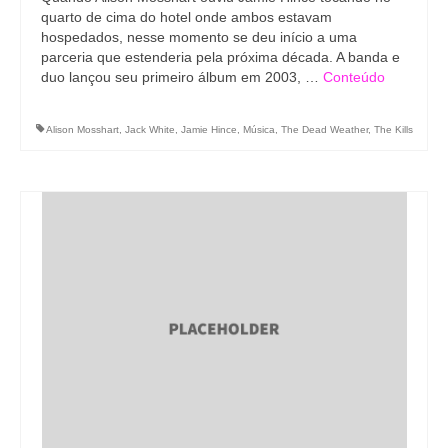
quarto de cima do hotel onde ambos estavam
hospedados, nesse momento se deu início a uma
parceria que estenderia pela próxima década. A banda e
duo lançou seu primeiro álbum em 2003, …
Conteúdo
Alison Mosshart
,
Jack White
,
Jamie Hince
,
Música
,
The Dead Weather
,
The Kills