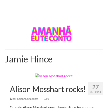
Jamie Hince
27
Alison Mosshart rocks!
OUT 2011
por
amanhaeuteconto
|
|
0
Quando Alison Mosshart ouviu Jamie Hince tocando no