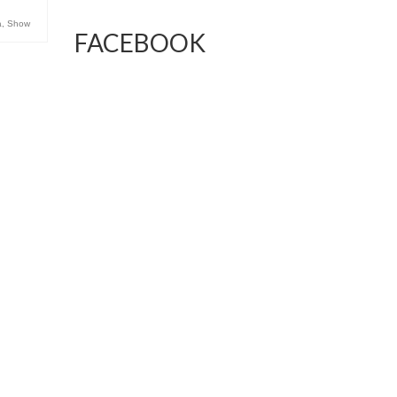
a
,
Show
FACEBOOK