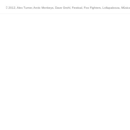
2012
,
Alex Turner
,
Arctic Monkeys
,
Dave Grohl
,
Festival
,
Foo Fighters
,
Lollapalooza
,
Músic