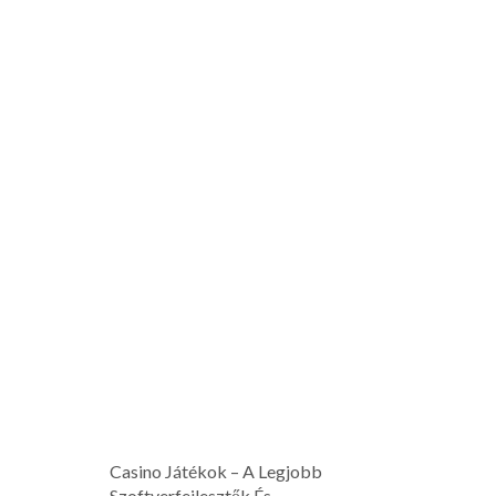
Casino Játékok – A Legjobb
Szoftverfejlesztők És