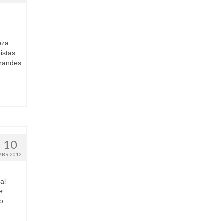
oza.
istas
grandes
10
ABR 2012
al
e
no