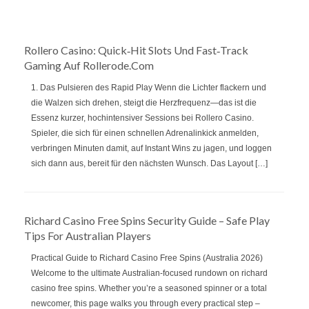
Rollero Casino: Quick‑Hit Slots Und Fast‑Track
Gaming Auf Rollerode.com
1. Das Pulsieren des Rapid Play Wenn die Lichter flackern und
die Walzen sich drehen, steigt die Herzfrequenz—das ist die
Essenz kurzer, hochintensiver Sessions bei Rollero Casino.
Spieler, die sich für einen schnellen Adrenalinkick anmelden,
verbringen Minuten damit, auf Instant Wins zu jagen, und loggen
sich dann aus, bereit für den nächsten Wunsch. Das Layout […]
Richard Casino Free Spins Security Guide – Safe Play
Tips For Australian Players
Practical Guide to Richard Casino Free Spins (Australia 2026)
Welcome to the ultimate Australian‑focused rundown on richard
casino free spins. Whether you’re a seasoned spinner or a total
newcomer, this page walks you through every practical step –