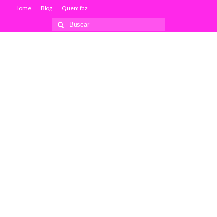
Home
Blog
Quem faz
Buscar
por: