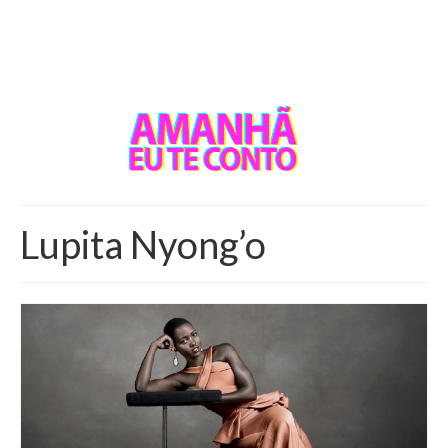
Lupita Nyong’o