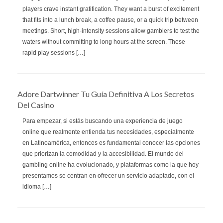
players crave instant gratification. They want a burst of excitement
that fits into a lunch break, a coffee pause, or a quick trip between
meetings. Short, high‑intensity sessions allow gamblers to test the
waters without committing to long hours at the screen. These
rapid play sessions […]
Adore Dartwinner Tu Guía Definitiva A Los Secretos
Del Casino
Para empezar, si estás buscando una experiencia de juego
online que realmente entienda tus necesidades, especialmente
en Latinoamérica, entonces es fundamental conocer las opciones
que priorizan la comodidad y la accesibilidad. El mundo del
gambling online ha evolucionado, y plataformas como la que hoy
presentamos se centran en ofrecer un servicio adaptado, con el
idioma […]