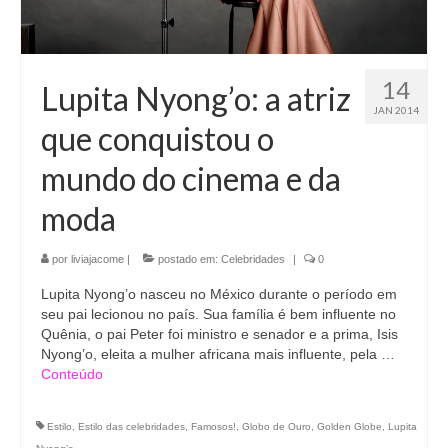
14
Lupita Nyong’o: a atriz
JAN 2014
que conquistou o
mundo do cinema e da
moda
por
liviajacome
|
postado em:
Celebridades
|
0
Lupita Nyong’o nasceu no México durante o período em
seu pai lecionou no país. Sua família é bem influente no
Quênia, o pai Peter foi ministro e senador e a prima, Isis
Nyong’o, eleita a mulher africana mais influente, pela …
Conteúdo
Estilo
,
Estilo das celebridades
,
Famosos!
,
Globo de Ouro
,
Golden Globe
,
Lupita