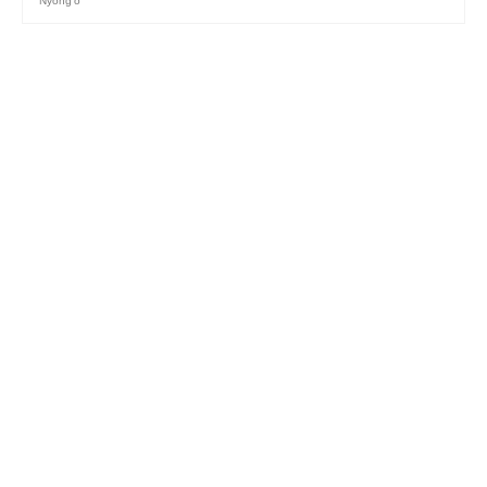
Nyong’o