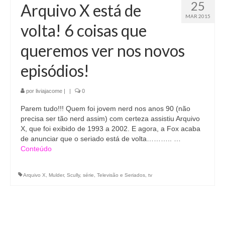
25
Arquivo X está de
MAR 2015
volta! 6 coisas que
queremos ver nos novos
episódios!
por
liviajacome
|
|
0
Parem tudo!!! Quem foi jovem nerd nos anos 90 (não
precisa ser tão nerd assim) com certeza assistiu Arquivo
X, que foi exibido de 1993 a 2002. E agora, a Fox acaba
de anunciar que o seriado está de volta……….. …
Conteúdo
Arquivo X
,
Mulder
,
Scully
,
série
,
Televisão e Seriados
,
tv