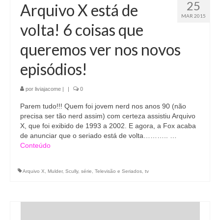
25
Arquivo X está de
MAR 2015
volta! 6 coisas que
queremos ver nos novos
episódios!
por
liviajacome
|
|
0
Parem tudo!!! Quem foi jovem nerd nos anos 90 (não
precisa ser tão nerd assim) com certeza assistiu Arquivo
X, que foi exibido de 1993 a 2002. E agora, a Fox acaba
de anunciar que o seriado está de volta……….. …
Conteúdo
Arquivo X
,
Mulder
,
Scully
,
série
,
Televisão e Seriados
,
tv