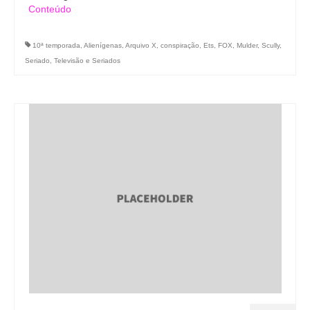
Conteúdo
10ª temporada
,
Alienígenas
,
Arquivo X
,
conspiração
,
Ets
,
FOX
,
Mulder
,
Scully
,
Seriado
,
Televisão e Seriados