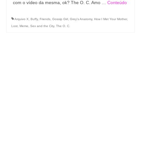
com o vídeo da mesma, ok? The O. C. Amo …
Conteúdo
Arquivo X
,
Buffy
,
Friends
,
Gossip Girl
,
Grey's Anatomy
,
How I Met Your Mother
,
Lost
,
Meme
,
Sex and the City
,
The O. C.