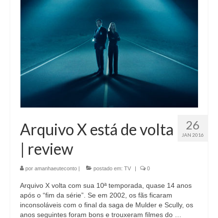
26
Arquivo X está de volta
JAN 2016
| review
por
amanhaeuteconto
|
postado em:
TV
|
0
Arquivo X volta com sua 10ª temporada, quase 14 anos
após o “fim da série”. Se em 2002, os fãs ficaram
inconsoláveis com o final da saga de Mulder e Scully, os
anos seguintes foram bons e trouxeram filmes do …