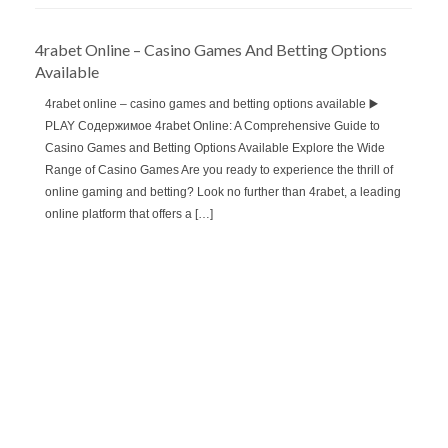
4rabet Online – Casino Games And Betting Options
Available
4rabet online – casino games and betting options available ▶️
PLAY Содержимое 4rabet Online: A Comprehensive Guide to
Casino Games and Betting Options Available Explore the Wide
Range of Casino Games Are you ready to experience the thrill of
online gaming and betting? Look no further than 4rabet, a leading
online platform that offers a […]