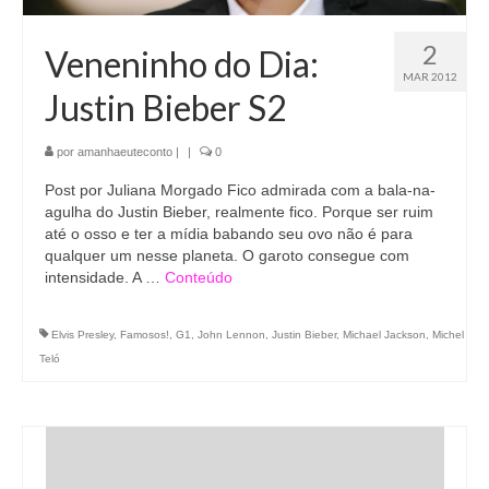
2
Veneninho do Dia:
MAR 2012
Justin Bieber S2
por
amanhaeuteconto
|
|
0
Post por Juliana Morgado Fico admirada com a bala-na-
agulha do Justin Bieber, realmente fico. Porque ser ruim
até o osso e ter a mídia babando seu ovo não é para
qualquer um nesse planeta. O garoto consegue com
intensidade. A …
Conteúdo
Elvis Presley
,
Famosos!
,
G1
,
John Lennon
,
Justin Bieber
,
Michael Jackson
,
Michel
Teló