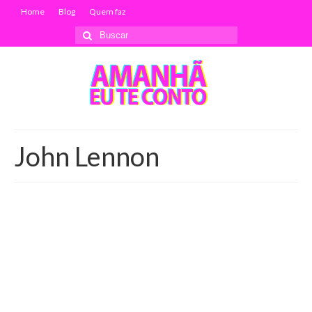
Home
Blog
Quem faz
Buscar
por:
John Lennon