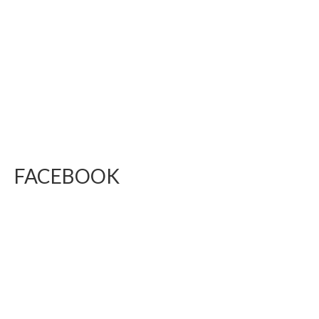
FACEBOOK