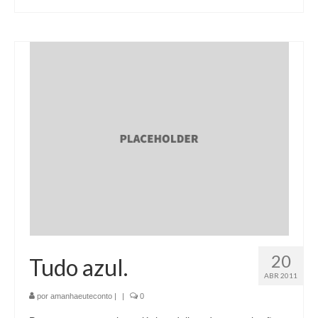
20
Tudo azul.
ABR 2011
por
amanhaeuteconto
|
|
0