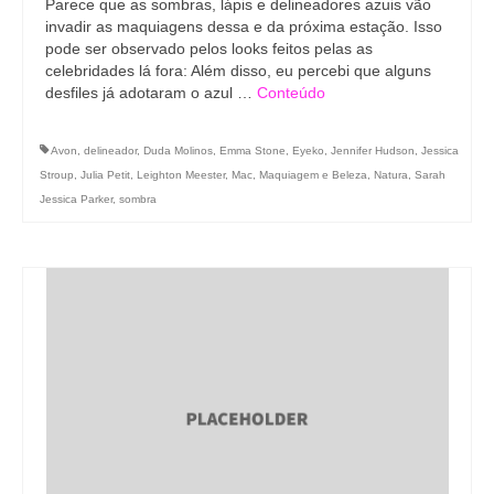
Parece que as sombras, lápis e delineadores azuis vão
invadir as maquiagens dessa e da próxima estação. Isso
pode ser observado pelos looks feitos pelas as
celebridades lá fora: Além disso, eu percebi que alguns
desfiles já adotaram o azul …
Conteúdo
Avon
,
delineador
,
Duda Molinos
,
Emma Stone
,
Eyeko
,
Jennifer Hudson
,
Jessica
Stroup
,
Julia Petit
,
Leighton Meester
,
Mac
,
Maquiagem e Beleza
,
Natura
,
Sarah
Jessica Parker
,
sombra