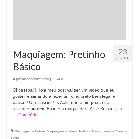
23
Maquiagem: Pretinho
AGO 2011
Básico
por
amanhaeuteconto
|
|
0
Oi pessoal!! Hoje meu post vai ser um vídeo que eu
gostei, ensinando a fazer um olho preto bem legal e
básico!! Um clássico! rs Acho que é um pouco de
utilidade pública! Essa é a maquiadora Alice Salazar, eu
…
Conteúdo
Maquiagem e Beleza
,
Maquiagem e Beleza
,
Pretinho Básico
,
sombra
,
Sombra
Preta