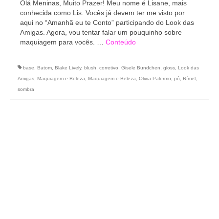
Olá Meninas, Muito Prazer! Meu nome é Lisane, mais
conhecida como Lis. Vocês já devem ter me visto por
aqui no “Amanhã eu te Conto” participando do Look das
Amigas. Agora, vou tentar falar um pouquinho sobre
maquiagem para vocês. …
Conteúdo
base
,
Batom
,
Blake Lively
,
blush
,
corretivo
,
Gisele Bundchen
,
gloss
,
Look das
Amigas
,
Maquiagem e Beleza
,
Maquiagem e Beleza
,
Olivia Palermo
,
pó
,
Rímel
,
sombra