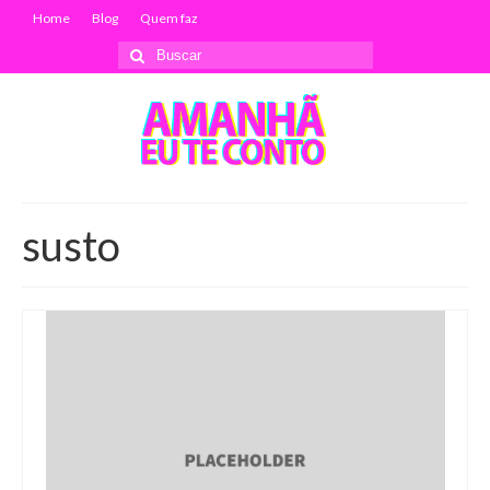
Home
Blog
Quem faz
Buscar
por:
susto