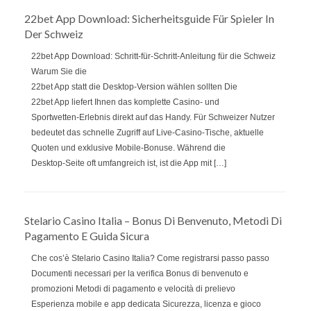
22bet App Download: Sicherheitsguide Für Spieler In
Der Schweiz
22bet App Download: Schritt‑für‑Schritt‑Anleitung für die Schweiz
Warum Sie die
22bet App statt die Desktop‑Version wählen sollten Die
22bet App liefert Ihnen das komplette Casino‑ und
Sportwetten‑Erlebnis direkt auf das Handy. Für Schweizer Nutzer
bedeutet das schnelle Zugriff auf Live‑Casino‑Tische, aktuelle
Quoten und exklusive Mobile‑Bonuse. Während die
Desktop‑Seite oft umfangreich ist, ist die App mit […]
Stelario Casino Italia – Bonus Di Benvenuto, Metodi Di
Pagamento E Guida Sicura
Che cos’è Stelario Casino Italia? Come registrarsi passo passo
Documenti necessari per la verifica Bonus di benvenuto e
promozioni Metodi di pagamento e velocità di prelievo
Esperienza mobile e app dedicata Sicurezza, licenza e gioco