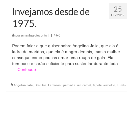
25
Invejamos desde de
FEV 2012
1975.
por
amanhaeuteconto
|
|
0
Podem falar o que quiser sobre Angelina Jolie, que ela é
ladra de maridos, que ela é magra demais, mas a mulher
consegue como poucas ornar uma roupa de gala. Ela
tem pose e carão suficiente para sustentar durante toda
…
Conteúdo
Angelina Jolie
,
Brad Piit
,
Famosos!
,
perninha
,
red carpet
,
tapete vermelho
,
Tumblr