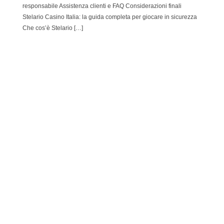
responsabile Assistenza clienti e FAQ Considerazioni finali
Stelario Casino Italia: la guida completa per giocare in sicurezza
Che cos’è Stelario […]