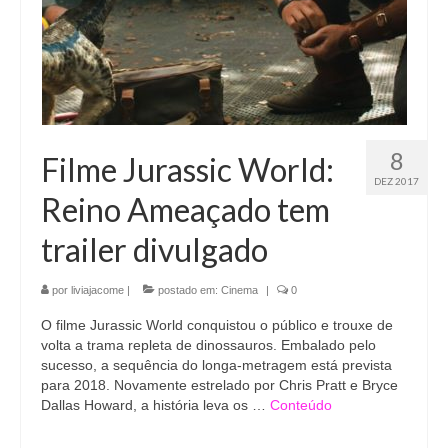
8
Filme Jurassic World:
DEZ 2017
Reino Ameaçado tem
trailer divulgado
por
liviajacome
|
postado em:
Cinema
|
0
O filme Jurassic World conquistou o público e trouxe de
volta a trama repleta de dinossauros. Embalado pelo
sucesso, a sequência do longa-metragem está prevista
para 2018. Novamente estrelado por Chris Pratt e Bryce
Dallas Howard, a história leva os …
Conteúdo