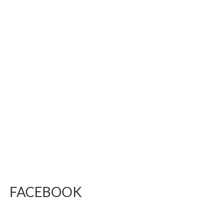
FACEBOOK