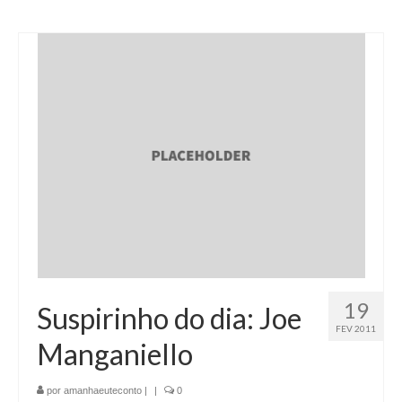
19
Suspirinho do dia: Joe
FEV 2011
Manganiello
por
amanhaeuteconto
|
|
0