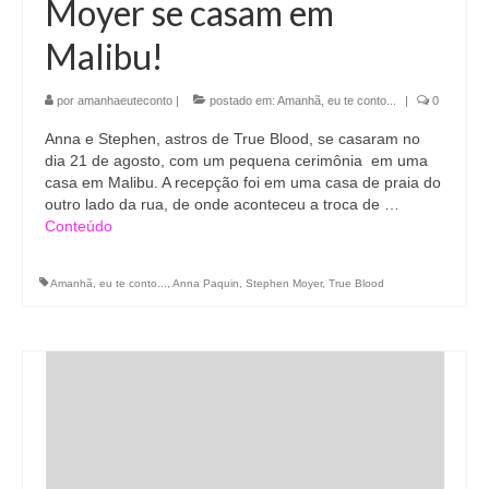
Moyer se casam em
Malibu!
por
amanhaeuteconto
|
postado em:
Amanhã, eu te conto...
|
0
Anna e Stephen, astros de True Blood, se casaram no
dia 21 de agosto, com um pequena cerimônia em uma
casa em Malibu. A recepção foi em uma casa de praia do
outro lado da rua, de onde aconteceu a troca de …
Conteúdo
Amanhã, eu te conto...
,
Anna Paquin
,
Stephen Moyer
,
True Blood