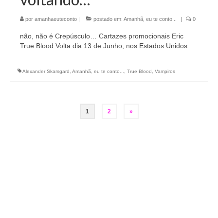
por
amanhaeuteconto
|
postado em:
Amanhã, eu te conto...
|
0
não, não é Crepúsculo… Cartazes promocionais Eric
True Blood Volta dia 13 de Junho, nos Estados Unidos
Alexander Skarsgard
,
Amanhã
,
eu te conto...
,
True Blood
,
Vampiros
Paginação
1
2
»
de
posts