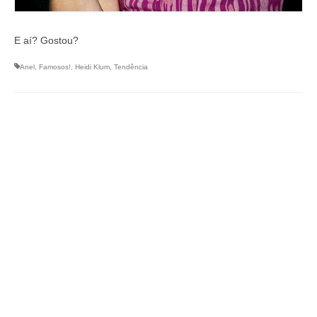
E aí? Gostou?
Anel
,
Famosos!
,
Heidi Klum
,
Tendência