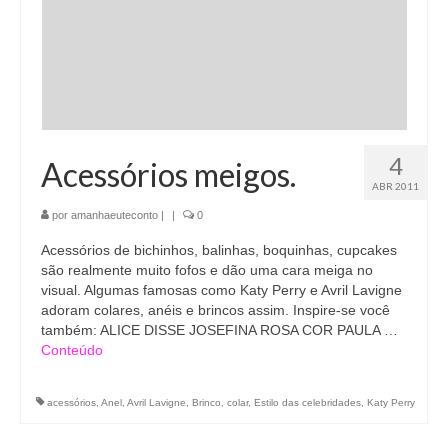
4
Acessórios meigos.
ABR 2011
por
amanhaeuteconto
|
|
0
Acessórios de bichinhos, balinhas, boquinhas, cupcakes
são realmente muito fofos e dão uma cara meiga no
visual. Algumas famosas como Katy Perry e Avril Lavigne
adoram colares, anéis e brincos assim. Inspire-se você
também: ALICE DISSE JOSEFINA ROSA COR PAULA …
Conteúdo
acessórios
,
Anel
,
Avril Lavigne
,
Brinco
,
colar
,
Estilo das celebridades
,
Katy Perry