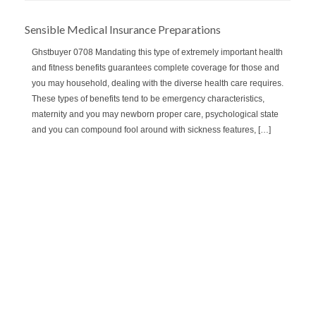
Sensible Medical Insurance Preparations
Ghstbuyer 0708 Mandating this type of extremely important health
and fitness benefits guarantees complete coverage for those and
you may household, dealing with the diverse health care requires.
These types of benefits tend to be emergency characteristics,
maternity and you may newborn proper care, psychological state
and you can compound fool around with sickness features, […]