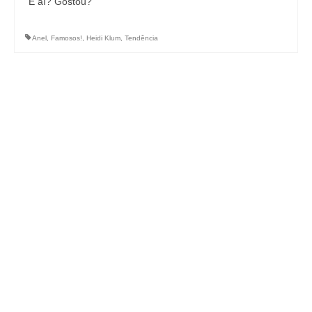
E aí? Gostou?
Anel
,
Famosos!
,
Heidi Klum
,
Tendência