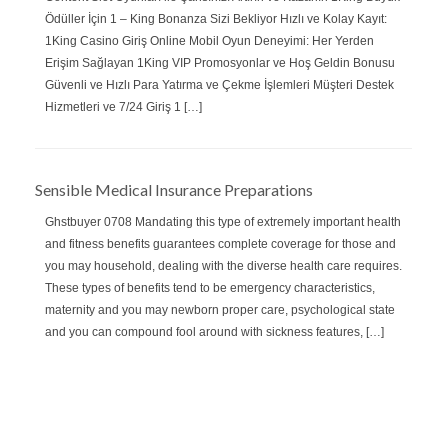
Ödüller İçin 1 – King Bonanza Sizi Bekliyor Hızlı ve Kolay Kayıt:
1King Casino Giriş Online Mobil Oyun Deneyimi: Her Yerden
Erişim Sağlayan 1King VIP Promosyonlar ve Hoş Geldin Bonusu
Güvenli ve Hızlı Para Yatırma ve Çekme İşlemleri Müşteri Destek
Hizmetleri ve 7/24 Giriş 1 […]
Sensible Medical Insurance Preparations
Ghstbuyer 0708 Mandating this type of extremely important health
and fitness benefits guarantees complete coverage for those and
you may household, dealing with the diverse health care requires.
These types of benefits tend to be emergency characteristics,
maternity and you may newborn proper care, psychological state
and you can compound fool around with sickness features, […]