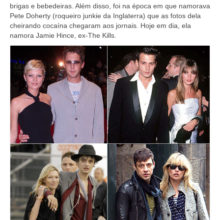
brigas e bebedeiras. Além disso, foi na época em que namorava
Pete Doherty (roqueiro junkie da Inglaterra) que as fotos dela
cheirando cocaína chegaram aos jornais. Hoje em dia, ela
namora Jamie Hince, ex-The Kills.