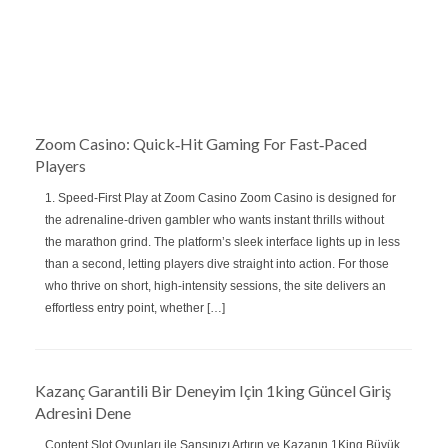
Zoom Casino: Quick‑Hit Gaming For Fast‑Paced
Players
1. Speed‑First Play at Zoom Casino Zoom Casino is designed for
the adrenaline‑driven gambler who wants instant thrills without
the marathon grind. The platform’s sleek interface lights up in less
than a second, letting players dive straight into action. For those
who thrive on short, high‑intensity sessions, the site delivers an
effortless entry point, whether […]
Kazanç Garantili Bir Deneyim Için 1king Güncel Giriş
Adresini Dene
Content Slot Oyunları ile Şansınızı Artırın ve Kazanın 1King Büyük