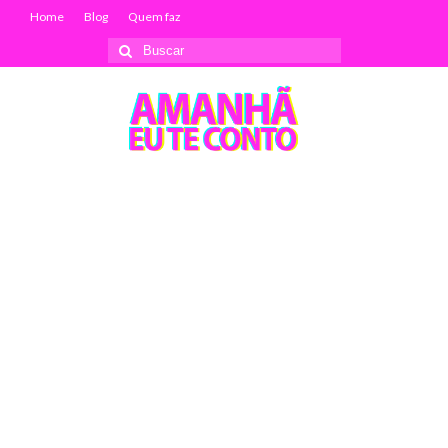
Home
Blog
Quem faz
Buscar
por: