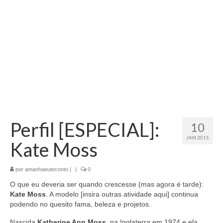
Perfil [ESPECIAL]:
10
JAN 2011
Kate Moss
por
amanhaeuteconto
|
|
0
O que eu deveria ser quando crescesse (mas agora é tarde):
Kate Moss
. A modelo [insira outras atividade aqui] continua
podendo no quesito fama, beleza e projetos.
Nascida
Katherine Ann Moss
, na Inglaterra em 1974 e ela