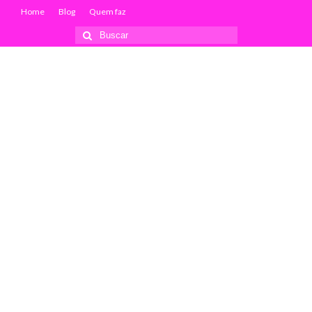
Home
Blog
Quem faz
Buscar
por: