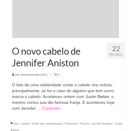
22
O novo cabelo de
FEV 2011
Jennifer Aniston
por
amanhaeuteconto
|
|
0
O fato de uma celebridade cortar o cabelo vira notícia,
principalmente, se for o caso de alguém que tem como
marca o cabelo. Aconteceu ontem com Justin Bieber, o
menino cortou sua tão famosa franja. E aconteceu hoje
com Jennifer …
Conteúdo
bob
,
cabelo
,
Estilo das celebridades
,
Famosos!
,
Friends
,
Jennifer Aniston
,
Justin
Bieber