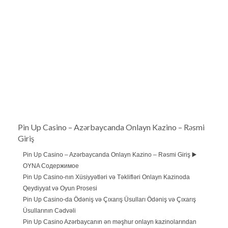
Pin Up Casino – Azərbaycanda Onlayn Kazino – Rəsmi
Giriş
Pin Up Casino – Azərbaycanda Onlayn Kazino – Rəsmi Giriş ▶️
OYNA Содержимое
Pin Up Casino-nın Xüsiyyətləri və Təklifləri Onlayn Kazinoda
Qeydiyyat və Oyun Prosesi
Pin Up Casino-da Ödəniş və Çıxarış Üsulları Ödəniş və Çıxarış
Üsullarının Cədvəli
Pin Up Casino Azərbaycanın ən məşhur onlayn kazinolarından