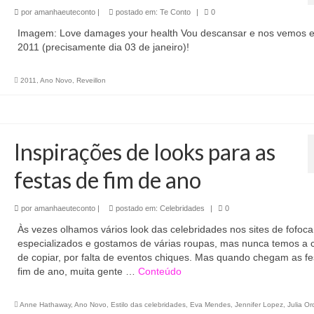
por
amanhaeuteconto
|
postado em:
Te Conto
|
0
Imagem: Love damages your health Vou descansar e nos vemos 
2011 (precisamente dia 03 de janeiro)!
2011
,
Ano Novo
,
Reveillon
Inspirações de looks para as
festas de fim de ano
por
amanhaeuteconto
|
postado em:
Celebridades
|
0
Às vezes olhamos vários look das celebridades nos sites de fofoca
especializados e gostamos de várias roupas, mas nunca temos a 
de copiar, por falta de eventos chiques. Mas quando chegam as fe
fim de ano, muita gente …
Conteúdo
Anne Hathaway
,
Ano Novo
,
Estilo das celebridades
,
Eva Mendes
,
Jennifer Lopez
,
Julia O