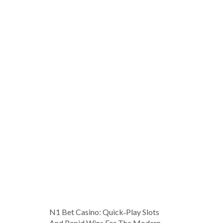
N1 Bet Casino: Quick‑Play Slots
And Rapid Wins For The Modern