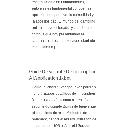
especialmente en Latinoamérica,
entonces es fundamental conocer las
opciones que priorizan la comodidad y
la accesibilidad. El mundo del gambling
online ha evolucionado, y plataformas
como la que hoy presentamos se
centran en ofrecer un servicio adaptado,
con el idioma […]
Guide De Sécurité De L’inscription
À L’application 1xbet
Pourquoi choisir 1xbet pour vos paris en
ligne ? Étapes détaillées de l’inscription
à l’app 1xbet Vérification d’identité et
sécurité du compte Bonus de bienvenue
et conditions de mise Méthodes de
paiement, dépôts et retraits Utilisation de
l’app mobile : iOS et Android Support