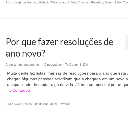
Benz
,
Leighton Meester
,
Michelle Williams
,
natal
,
Olivia Palermo
,
Reveillon
,
Sienna Miller
,
Ter
Por que fazer resoluções de
ano novo?
por
amanhaeuteconto
|
postado em:
Te Conto
|
0
Muita gente faz listas imensas de resoluções para o ano que está 
chegar. Algumas pessoas acreditam que a chegada em um novo 
a capacidade de mudar algo na vida. Já tem um pessoal por aí qu
…
Conteúdo
Ano Novo
,
Festas
,
FIm de Ano
,
natal
,
Reveillon