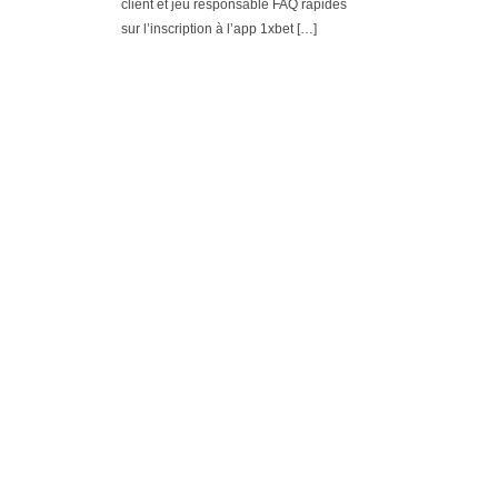
client et jeu responsable FAQ rapides
sur l’inscription à l’app 1xbet […]