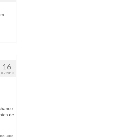
em
16
DEZ 2010
chance
stas de
rdon
,
Julie