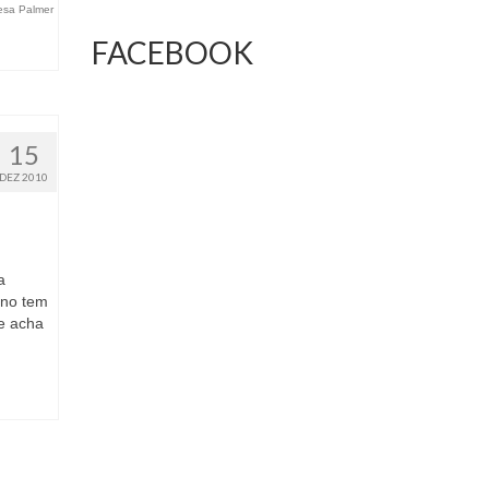
esa Palmer
FACEBOOK
15
DEZ 2010
a
ano tem
e acha