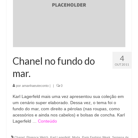
4
Chanel no fundo do
OUT 2011
mar.
por
amanhaeuteconto
|
|
0
Karl Lagerfeld mais uma vez apresentou sua coleção em
um cenário super elaborado. Dessa vez, o tema foi o
fundo do mar, com direito a pérolas (nas roupas, como
acessórios e ainda nos cabelos) e bolsas de concha. Karl
Lagerfeld …
Conteúdo
Chanel
,
Florence Welch
,
Karl Lagerfeld
,
Moda
,
Paris Fashion Week
,
Semana de