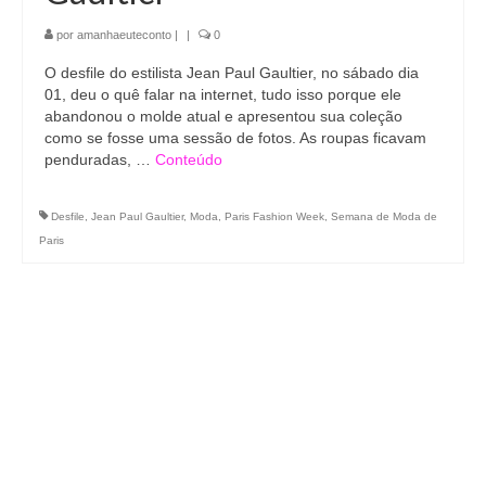
por
amanhaeuteconto
|
|
0
O desfile do estilista Jean Paul Gaultier, no sábado dia
01, deu o quê falar na internet, tudo isso porque ele
abandonou o molde atual e apresentou sua coleção
como se fosse uma sessão de fotos. As roupas ficavam
penduradas, …
Conteúdo
Desfile
,
Jean Paul Gaultier
,
Moda
,
Paris Fashion Week
,
Semana de Moda de
Paris