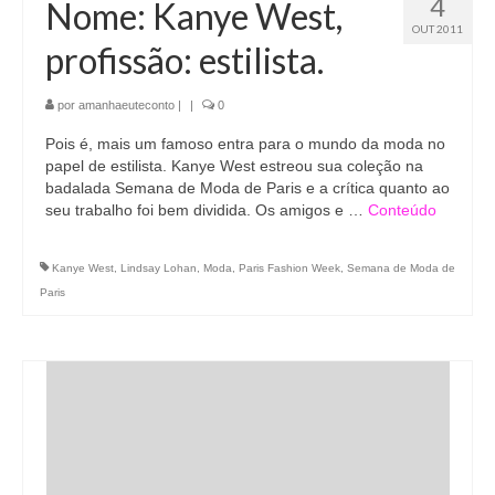
4
Nome: Kanye West,
OUT 2011
profissão: estilista.
por
amanhaeuteconto
|
|
0
Pois é, mais um famoso entra para o mundo da moda no
papel de estilista. Kanye West estreou sua coleção na
badalada Semana de Moda de Paris e a crítica quanto ao
seu trabalho foi bem dividida. Os amigos e …
Conteúdo
Kanye West
,
Lindsay Lohan
,
Moda
,
Paris Fashion Week
,
Semana de Moda de
Paris