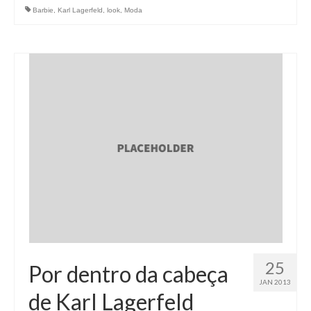
Barbie
,
Karl Lagerfeld
,
look
,
Moda
25
Por dentro da cabeça
JAN 2013
de Karl Lagerfeld