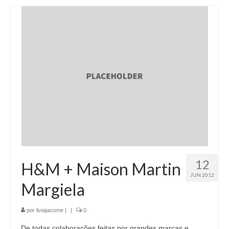
12
H&M + Maison Martin
JUN 2012
Margiela
por
liviajacome
|
|
0
De todas colaborações feitas por grandes marcas e