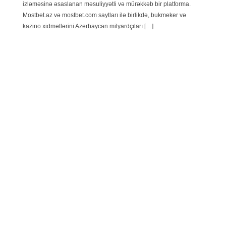
izləməsinə əsaslanan məsuliyyətli və mürəkkəb bir platforma.
Mostbet.az və mostbet.com saytları ilə birlikdə, bukmeker və
kazino xidmətlərini Azerbaycan milyardçıları […]