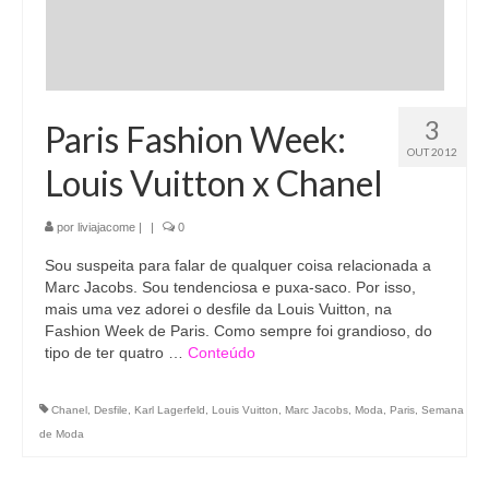
3
Paris Fashion Week:
OUT 2012
Louis Vuitton x Chanel
por
liviajacome
|
|
0
Sou suspeita para falar de qualquer coisa relacionada a
Marc Jacobs. Sou tendenciosa e puxa-saco. Por isso,
mais uma vez adorei o desfile da Louis Vuitton, na
Fashion Week de Paris. Como sempre foi grandioso, do
tipo de ter quatro …
Conteúdo
Chanel
,
Desfile
,
Karl Lagerfeld
,
Louis Vuitton
,
Marc Jacobs
,
Moda
,
Paris
,
Semana
de Moda