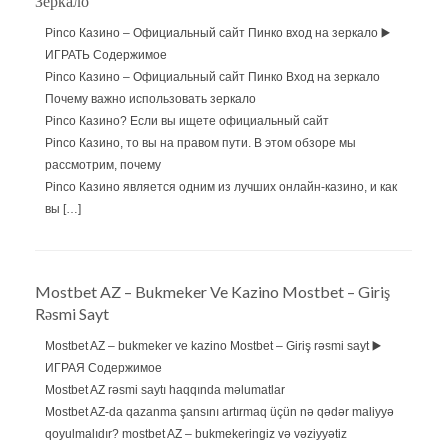
Зеркало
Pinco Казино – Официальный сайт Пинко вход на зеркало ▶️
ИГРАТЬ Содержимое
Pinco Казино – Официальный сайт Пинко Вход на зеркало
Почему важно использовать зеркало
Pinco Казино? Если вы ищете официальный сайт
Pinco Казино, то вы на правом пути. В этом обзоре мы
рассмотрим, почему
Pinco Казино является одним из лучших онлайн-казино, и как
вы […]
Mostbet AZ – Bukmeker Ve Kazino Mostbet – Giriş
Rəsmi Sayt
Mostbet AZ – bukmeker ve kazino Mostbet – Giriş rəsmi sayt ▶️
ИГРАЯ Содержимое
Mostbet AZ rəsmi saytı haqqında məlumatlar
Mostbet AZ-da qazanma şansını artırmaq üçün nə qədər maliyyə
qoyulmalıdır? mostbet AZ – bukmekeringiz və vəziyyətiz