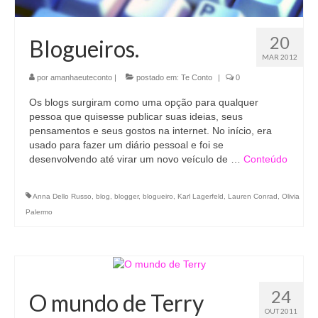
20
Blogueiros.
MAR 2012
por
amanhaeuteconto
|
postado em:
Te Conto
|
0
Os blogs surgiram como uma opção para qualquer
pessoa que quisesse publicar suas ideias, seus
pensamentos e seus gostos na internet. No início, era
usado para fazer um diário pessoal e foi se
desenvolvendo até virar um novo veículo de …
Conteúdo
Anna Dello Russo
,
blog
,
blogger
,
blogueiro
,
Karl Lagerfeld
,
Lauren Conrad
,
Olivia
Palermo
24
O mundo de Terry
OUT 2011