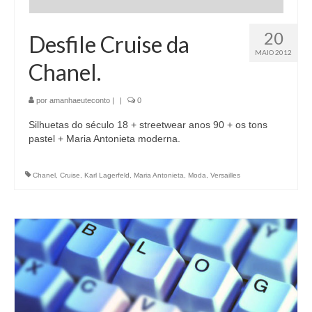
20
Desfile Cruise da
MAIO 2012
Chanel.
por
amanhaeuteconto
|
|
0
Silhuetas do século 18 + streetwear anos 90 + os tons
pastel + Maria Antonieta moderna.
Chanel
,
Cruise
,
Karl Lagerfeld
,
Maria Antonieta
,
Moda
,
Versailles