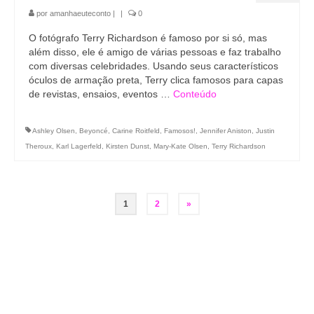
por
amanhaeuteconto
|
|
0
O fotógrafo Terry Richardson é famoso por si só, mas
além disso, ele é amigo de várias pessoas e faz trabalho
com diversas celebridades. Usando seus característicos
óculos de armação preta, Terry clica famosos para capas
de revistas, ensaios, eventos …
Conteúdo
Ashley Olsen
,
Beyoncé
,
Carine Roitfeld
,
Famosos!
,
Jennifer Aniston
,
Justin
Theroux
,
Karl Lagerfeld
,
Kirsten Dunst
,
Mary-Kate Olsen
,
Terry Richardson
Paginação
1
2
»
de
posts