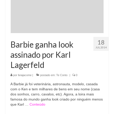
18
Barbie ganha look
JUL 2014
assinado por Karl
Lagerfeld
por
liviajacome
|
postado em:
Te Conto
|
0
A Barbie já foi veterinária, astronauta, modelo, casada
com o Ken e tem milhares de bens em seu nome (casa
dos sonhos, carro, cavalos, etc). Agora, a loira mais
famosa do mundo ganha look criado por ninguém menos
que Karl …
Conteúdo