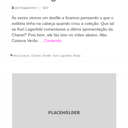
por
liviajacome
|
|
0
Às vezes vemos um desfile e ficamos pensando o que o
estilista tinha na cabeça quando criou a coleção. Que tal
se Karl Lagerfeld comentasse a última apresentação da
Chanel? Pois bem, ele faz isso no vídeo abaixo. Alta-
Costura Verão …
Conteúdo
Alta-Costura
,
Chanel
,
Desfile
,
Karl Lagerfeld
,
Moda